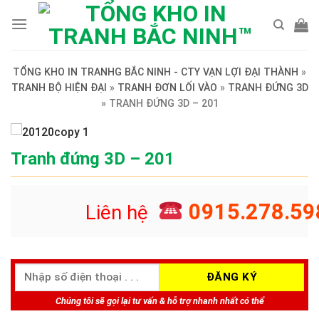
Skip
to
content
TỔNG KHO IN TRANHG BẮC NINH - CTY VẠN LỢI ĐẠI THÀNH
»
TRANH BỘ HIỆN ĐẠI
»
TRANH ĐƠN LỐI VÀO
»
TRANH ĐỨNG 3D
»
TRANH ĐỨNG 3D – 201
Tranh đứng 3D – 201
0915.278.59
Liên hệ
Chúng tôi sẽ gọi lại tư vấn & hỗ trợ nhanh nhất có thể