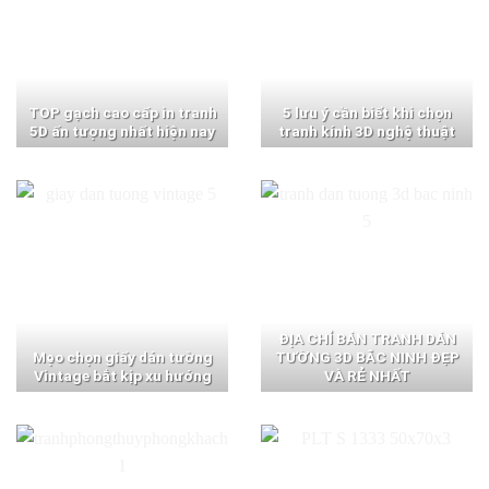
TOP gạch cao cấp in tranh
5 lưu ý cần biết khi chọn
5D ấn tượng nhất hiện nay
tranh kính 3D nghệ thuật
ĐỊA CHỈ BÁN TRANH DÁN
Mẹo chọn giấy dán tường
TƯỜNG 3D BẮC NINH ĐẸP
Vintage bắt kịp xu hướng
VÀ RẺ NHẤT