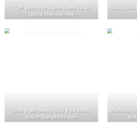
TOP gạch cao cấp in tranh 5D ấn
5 lưu ý cần
tượng nhất hiện nay
Chọn tranh phong thủy treo phòng
Mách bạn c
khách đẹp và hợp tuổi
khá