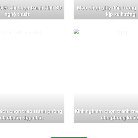
 biết khi chọn tranh kính 3D
Mẹo chọn giấy dán tường 
nghệ thuật
kịp xu hướng
ách chọn treo tranh phòng
Kinh nghiệm chọn tranh tr
ch chuẩn đẹp nhất
cho phòng khá