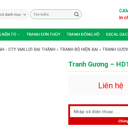
CAM
Search
In c
for:
 NỀN TỦ
TRANH SƠN THỦY
TRANH ĐỒNG HỒ
DECAL GẠ
H - CTY VẠN LỢI ĐẠI THÀNH
»
TRANH BỘ HIỆN ĐẠI
»
TRANH GƯƠ
Tranh Gương – HD
Liên hệ
Chúng 