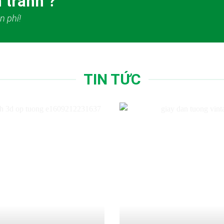
 tranh ?
n phí!
TIN TỨC