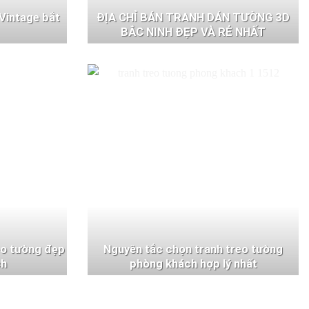
Vintage bắt
ĐỊA CHỈ BÁN TRANH DÁN TƯỜNG 3D
BẮC NINH ĐẸP VÀ RẺ NHẤT
eo tường đẹp
Nguyên tắc chọn tranh treo tường
ch
phòng khách hợp lý nhất