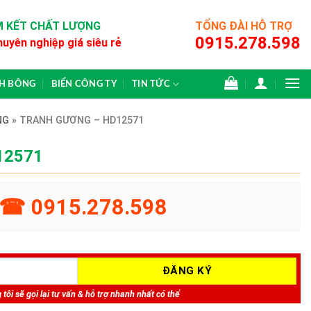
 KẾT CHẤT LƯỢNG
TỔNG ĐÀI HỖ TRỢ
0915.278.598
huyên nghiệp giá siêu rẻ
CH BÔNG
BIỂN CÔNG TY
TIN TỨC
NG
»
TRANH GƯƠNG – HD12571
12571
☎ 0915.278.598
tôi sẽ gọi lại tư vấn & hỗ trợ nhanh nhất có thể