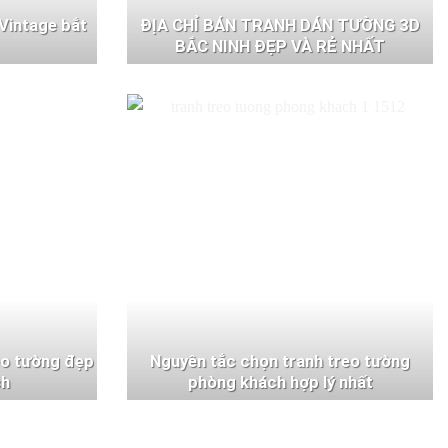
Vintage bắt
ĐỊA CHỈ BÁN TRANH DÁN TƯỜNG 3D
BẮC NINH ĐẸP VÀ RẺ NHẤT
eo tường đẹp
Nguyên tắc chọn tranh treo tường
ch
phòng khách hợp lý nhất