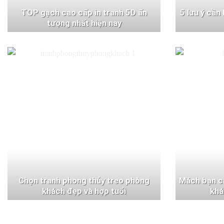
TOP gạch cao cấp in tranh 5D ấn
5 lưu ý cần
tượng nhất hiện nay
Chọn tranh phong thủy treo phòng
Mách bạn c
khách đẹp và hợp tuổi
khá