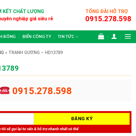
 KẾT CHẤT LƯỢNG
TỔNG ĐÀI HỖ TRỢ
0915.278.598
huyên nghiệp giá siêu rẻ
CH BÔNG
BIỂN CÔNG TY
TIN TỨC
NG
»
TRANH GƯƠNG – HD13789
13789
0915.278.598
tôi sẽ gọi lại tư vấn & hỗ trợ nhanh nhất có thể