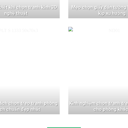
 biết khi chọn tranh kính 3D
Mẹo chọn giấy dán tường 
nghệ thuật
kịp xu hướng
ách chọn treo tranh phòng
Kinh nghiệm chọn tranh tr
ch chuẩn đẹp nhất
cho phòng khá