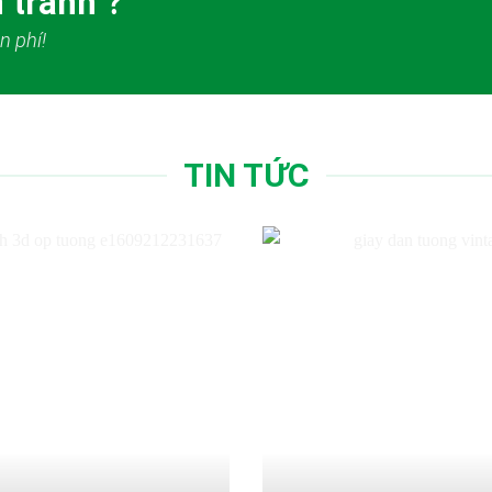
 tranh ?
n phí!
TIN TỨC