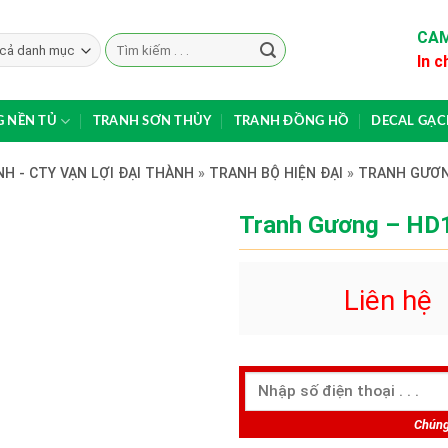
CAM
Search
In c
for:
 NỀN TỦ
TRANH SƠN THỦY
TRANH ĐỒNG HỒ
DECAL GẠ
H - CTY VẠN LỢI ĐẠI THÀNH
»
TRANH BỘ HIỆN ĐẠI
»
TRANH GƯƠ
Tranh Gương – HD
Liên hệ
Chúng 