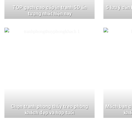
TOP gạch cao cấp in tranh 5D ấn
5 lưu ý cần
tượng nhất hiện nay
Chọn tranh phong thủy treo phòng
Mách bạn c
khách đẹp và hợp tuổi
khá