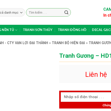
CAM
Search
In c
for:
 NỀN TỦ
TRANH SƠN THỦY
TRANH ĐỒNG HỒ
DECAL GẠ
H - CTY VẠN LỢI ĐẠI THÀNH
»
TRANH BỘ HIỆN ĐẠI
»
TRANH GƯƠ
Tranh Gương – HD
Liên hệ
Chúng 