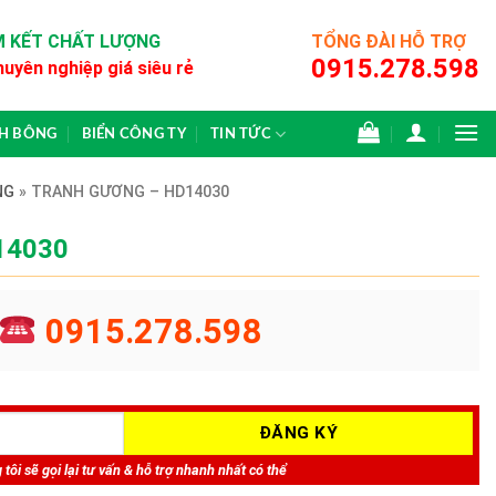
 KẾT CHẤT LƯỢNG
TỔNG ĐÀI HỖ TRỢ
0915.278.598
huyên nghiệp giá siêu rẻ
CH BÔNG
BIỂN CÔNG TY
TIN TỨC
NG
»
TRANH GƯƠNG – HD14030
14030
0915.278.598
tôi sẽ gọi lại tư vấn & hỗ trợ nhanh nhất có thể