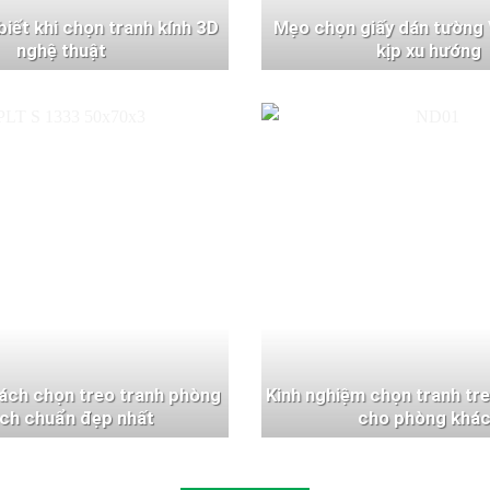
 biết khi chọn tranh kính 3D
Mẹo chọn giấy dán tường 
nghệ thuật
kịp xu hướng
ách chọn treo tranh phòng
Kinh nghiệm chọn tranh tr
ch chuẩn đẹp nhất
cho phòng khá