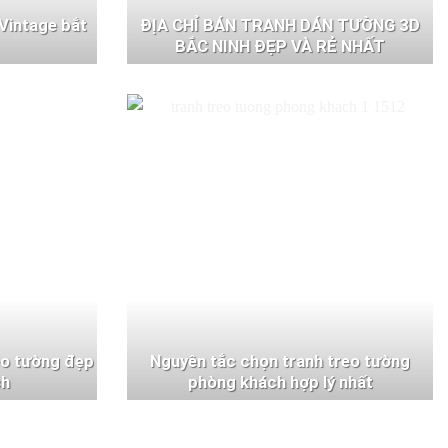
Vintage bắt
ĐỊA CHỈ BÁN TRANH DÁN TƯỜNG 3D
BẮC NINH ĐẸP VÀ RẺ NHẤT
eo tường đẹp
Nguyên tắc chọn tranh treo tường
ch
phòng khách hợp lý nhất