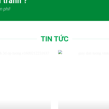
 tranh ?
n phí!
TIN TỨC