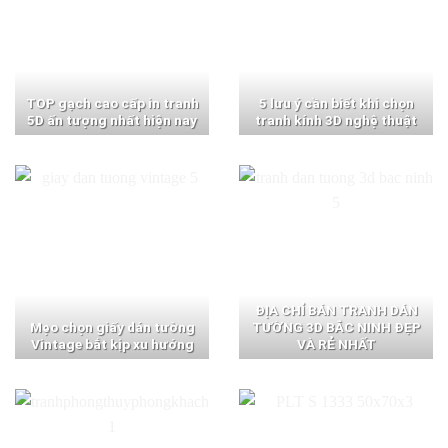
TOP gạch cao cấp in tranh
5 lưu ý cần biết khi chọn
5D ấn tượng nhất hiện nay
tranh kính 3D nghệ thuật
ĐỊA CHỈ BÁN TRANH DÁN
Mẹo chọn giấy dán tường
TƯỜNG 3D BẮC NINH ĐẸP
Vintage bắt kịp xu hướng
VÀ RẺ NHẤT