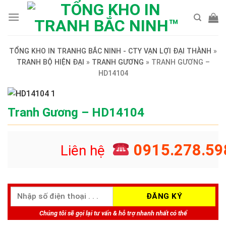
Skip
to
content
TỔNG KHO IN TRANHG BẮC NINH - CTY VẠN LỢI ĐẠI THÀNH
»
TRANH BỘ HIỆN ĐẠI
»
TRANH GƯƠNG
»
TRANH GƯƠNG –
HD14104
Tranh Gương – HD14104
0915.278.59
Liên hệ
Chúng tôi sẽ gọi lại tư vấn & hỗ trợ nhanh nhất có thể