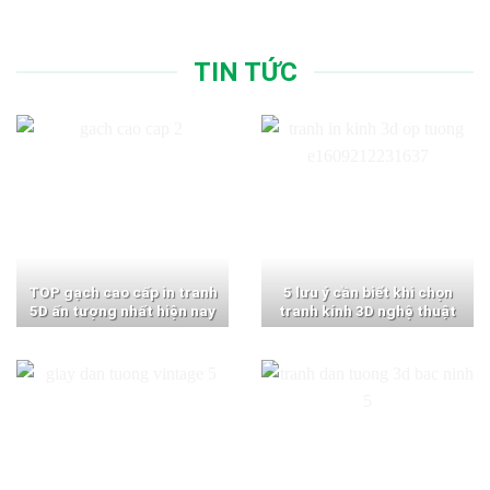
TIN TỨC
TOP gạch cao cấp in tranh
5 lưu ý cần biết khi chọn
5D ấn tượng nhất hiện nay
tranh kính 3D nghệ thuật