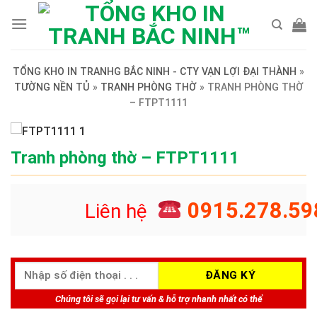
Skip
to
content
TỔNG KHO IN TRANHG BẮC NINH - CTY VẠN LỢI ĐẠI THÀNH
»
TƯỜNG NỀN TỦ
»
TRANH PHÒNG THỜ
»
TRANH PHÒNG THỜ
– FTPT1111
Tranh phòng thờ – FTPT1111
0915.278.59
Liên hệ
Chúng tôi sẽ gọi lại tư vấn & hỗ trợ nhanh nhất có thể