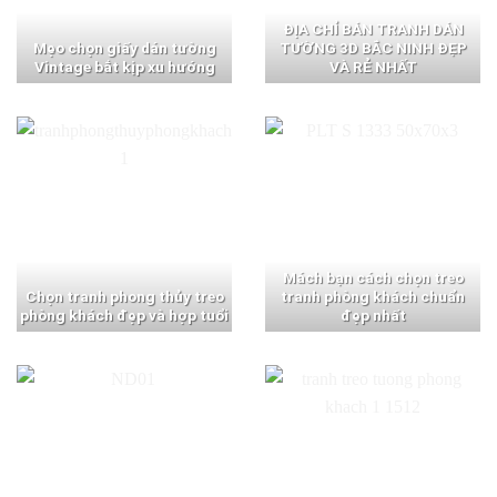
ĐỊA CHỈ BÁN TRANH DÁN
Mẹo chọn giấy dán tường
TƯỜNG 3D BẮC NINH ĐẸP
Vintage bắt kịp xu hướng
VÀ RẺ NHẤT
Mách bạn cách chọn treo
Chọn tranh phong thủy treo
tranh phòng khách chuẩn
phòng khách đẹp và hợp tuổi
đẹp nhất