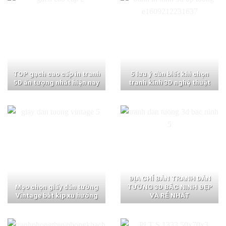
TOP gạch cao cấp in tranh
5 lưu ý cần biết khi chọn
5D ấn tượng nhất hiện nay
tranh kính 3D nghệ thuật
ĐỊA CHỈ BÁN TRANH DÁN
Mẹo chọn giấy dán tường
TƯỜNG 3D BẮC NINH ĐẸP
Vintage bắt kịp xu hướng
VÀ RẺ NHẤT