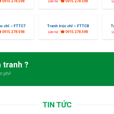
 0915.278.598
☎ 0915.278.598
Liên hệ
L
úc chỉ – FTTC7
Tranh trúc chỉ – FTTC8
T
 0915.278.598
☎ 0915.278.598
Liên hệ
L
 tranh ?
n phí!
TIN TỨC