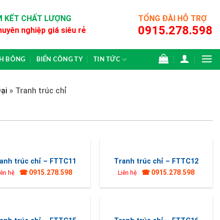
 KẾT CHẤT LƯỢNG
TỔNG ĐÀI HỖ TRỢ
0915.278.598
huyên nghiệp giá siêu rẻ
CH BÔNG
BIỂN CÔNG TY
TIN TỨC
ại
»
Tranh trúc chỉ
anh trúc chỉ – FTTC11
Tranh trúc chỉ – FTTC12
☎ 0915.278.598
☎ 0915.278.598
iên hệ
Liên hệ