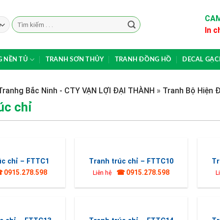
CAM
Search
In c
for:
 NỀN TỦ
TRANH SƠN THỦY
TRANH ĐỒNG HỒ
DECAL GẠ
Tranhg Bắc Ninh - CTY VẠN LỢI ĐẠI THÀNH
»
Tranh Bộ Hiện Đ
úc chỉ
úc chỉ – FTTC1
Tranh trúc chỉ – FTTC10
Tr
 0915.278.598
☎ 0915.278.598
Liên hệ
L