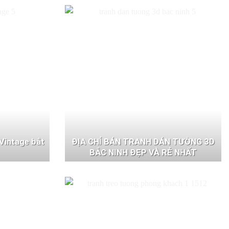
Vintage bắt
ĐỊA CHỈ BÁN TRANH DÁN TƯỜNG 3D
BẮC NINH ĐẸP VÀ RẺ NHẤT