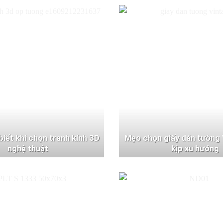
 biết khi chọn tranh kính 3D
Mẹo chọn giấy dán tường 
nghệ thuật
kịp xu hướng