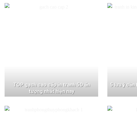
TOP gạch cao cấp in tranh 5D ấn
5 lưu ý cần
tượng nhất hiện nay