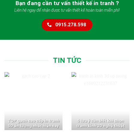
Bạn đang cần tư vấn thiết kế in tranh ?
Liên hệ ngay để nhận được tư vấn thiết kế hoàn toàn miễn phí!
0915.278.598
TIN TỨC
TOP gạch cao cấp in tranh
5 lưu ý cần biết khi chọn
5D ấn tượng nhất hiện nay
tranh kính 3D nghệ thuật