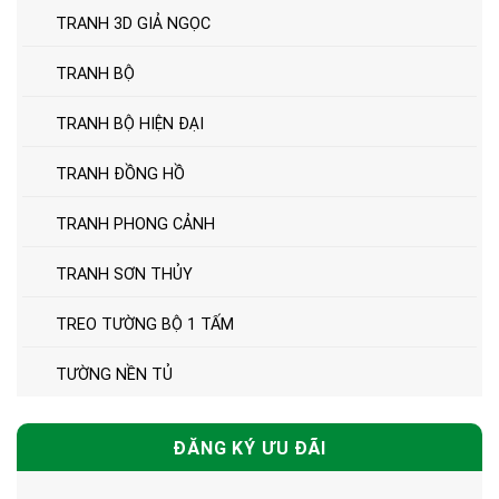
TRANH 3D GIẢ NGỌC
TRANH BỘ
TRANH BỘ HIỆN ĐẠI
TRANH ĐỒNG HỒ
TRANH PHONG CẢNH
TRANH SƠN THỦY
TREO TƯỜNG BỘ 1 TẤM
TƯỜNG NỀN TỦ
ĐĂNG KÝ ƯU ĐÃI