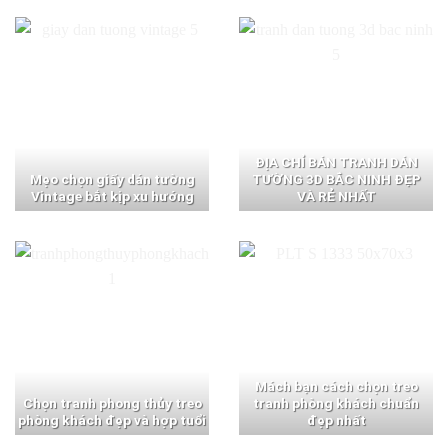
ĐỊA CHỈ BÁN TRANH DÁN
Mẹo chọn giấy dán tường
TƯỜNG 3D BẮC NINH ĐẸP
Vintage bắt kịp xu hướng
VÀ RẺ NHẤT
Mách bạn cách chọn treo
Chọn tranh phong thủy treo
tranh phòng khách chuẩn
phòng khách đẹp và hợp tuổi
đẹp nhất