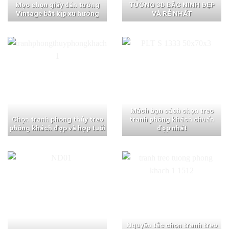
Mẹo chọn giấy dán tường
TƯỜNG 3D BẮC NINH ĐẸP
Vintage bắt kịp xu hướng
VÀ RẺ NHẤT
Mách bạn cách chọn treo
Chọn tranh phong thủy treo
tranh phòng khách chuẩn
phòng khách đẹp và hợp tuổi
đẹp nhất
Nguyên tắc chọn tranh treo