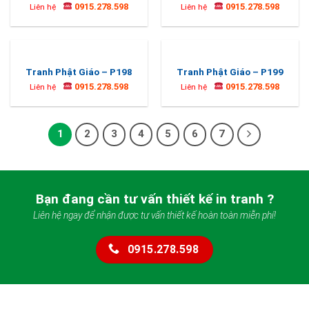
0915.278.598
0915.278.598
Liên hệ
Liên hệ
Tranh Phật Giáo – P198
Tranh Phật Giáo – P199
0915.278.598
0915.278.598
Liên hệ
Liên hệ
1
2
3
4
5
6
7
Bạn đang cần tư vấn thiết kế in tranh ?
Liên hệ ngay để nhận được tư vấn thiết kế hoàn toàn miễn phí!
0915.278.598