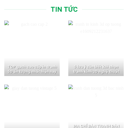
TIN TỨC
TOP gạch cao cấp in tranh
5 lưu ý cần biết khi chọn
5D ấn tượng nhất hiện nay
tranh kính 3D nghệ thuật
ĐỊA CHỈ BÁN TRANH DÁN