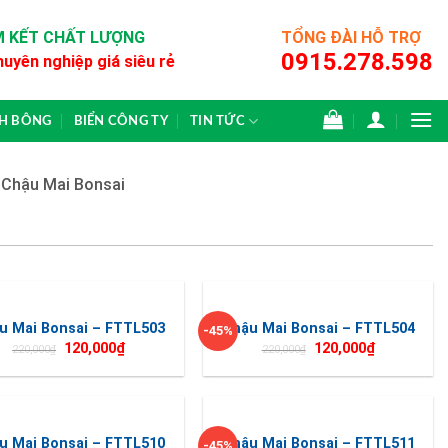
 KẾT CHẤT LƯỢNG
TỔNG ĐÀI HỖ TRỢ
0915.278.598
huyên nghiệp giá siêu rẻ
CH BÔNG
BIỂN CÔNG TY
TIN TỨC
»
Chậu Mai Bonsai
u Mai Bonsai – FTTL503
Chậu Mai Bonsai – FTTL504
-45%
120,000
₫
120,000
₫
220,000
₫
220,000
₫
u Mai Bonsai – FTTL510
Chậu Mai Bonsai – FTTL511
-45%