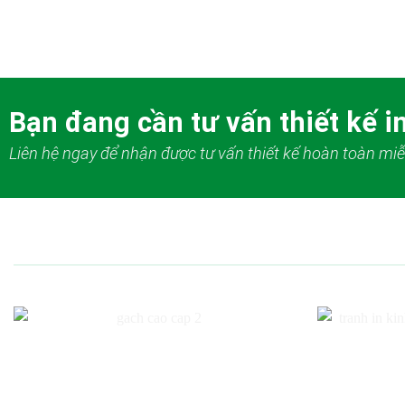
Bạn đang cần tư vấn thiết kế in
Liên hệ ngay để nhận được tư vấn thiết kế hoàn toàn miễ