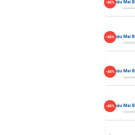
Chậu Mai B
-45%
220,000
Chậu Mai B
-45%
220,000
Chậu Mai B
-45%
220,000
Chậu Mai B
-45%
220,000