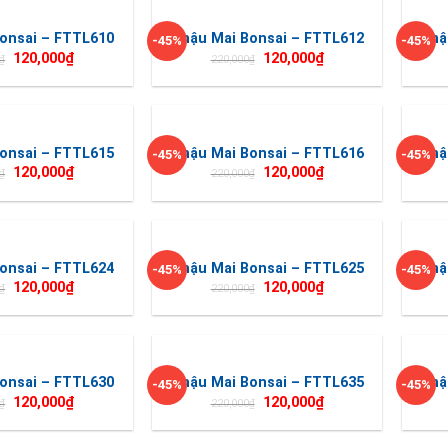
onsai – FTTL610
Chậu Mai Bonsai – FTTL612
Chậ
-45%
-45%
120,000
₫
120,000
₫
₫
220,000
₫
onsai – FTTL615
Chậu Mai Bonsai – FTTL616
Chậ
-45%
-45%
120,000
₫
120,000
₫
₫
220,000
₫
onsai – FTTL624
Chậu Mai Bonsai – FTTL625
Chậ
-45%
-45%
120,000
₫
120,000
₫
₫
220,000
₫
onsai – FTTL630
Chậu Mai Bonsai – FTTL635
Chậ
-45%
-45%
120,000
₫
120,000
₫
₫
220,000
₫