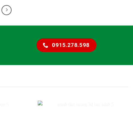
0915.278.598