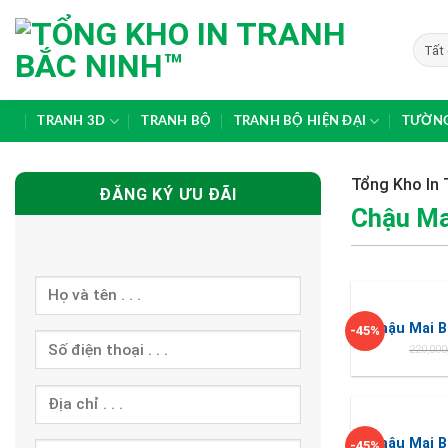
Skip
to
content
TRANH 3D
TRANH BỘ
TRANH BỘ HIỆN ĐẠI
TƯỜNG
Tổng Kho In 
ĐĂNG KÝ ƯU ĐÃI
Chậu Ma
Chậu Mai B
-45%
220,000
Chậu Mai B
-45%