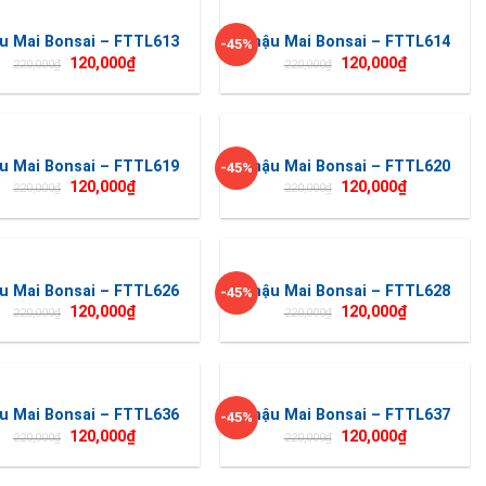
u Mai Bonsai – FTTL613
Chậu Mai Bonsai – FTTL614
-45%
120,000
₫
120,000
₫
220,000
₫
220,000
₫
u Mai Bonsai – FTTL619
Chậu Mai Bonsai – FTTL620
-45%
120,000
₫
120,000
₫
220,000
₫
220,000
₫
u Mai Bonsai – FTTL626
Chậu Mai Bonsai – FTTL628
-45%
120,000
₫
120,000
₫
220,000
₫
220,000
₫
u Mai Bonsai – FTTL636
Chậu Mai Bonsai – FTTL637
-45%
120,000
₫
120,000
₫
220,000
₫
220,000
₫