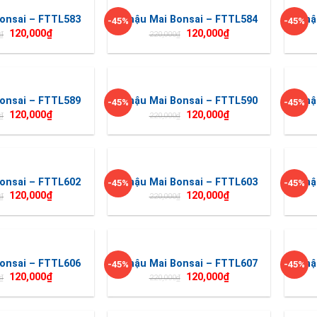
onsai – FTTL583
Chậu Mai Bonsai – FTTL584
Chậ
-45%
-45%
120,000
₫
120,000
₫
₫
220,000
₫
onsai – FTTL589
Chậu Mai Bonsai – FTTL590
Chậ
-45%
-45%
120,000
₫
120,000
₫
₫
220,000
₫
onsai – FTTL602
Chậu Mai Bonsai – FTTL603
Chậ
-45%
-45%
120,000
₫
120,000
₫
₫
220,000
₫
onsai – FTTL606
Chậu Mai Bonsai – FTTL607
Chậ
-45%
-45%
120,000
₫
120,000
₫
₫
220,000
₫