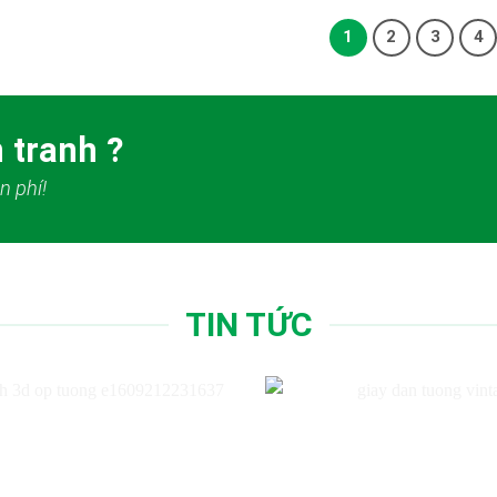
1
2
3
4
 tranh ?
n phí!
TIN TỨC