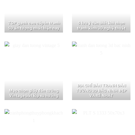
TOP gạch cao cấp in tranh
5 lưu ý cần biết khi chọn
5D ấn tượng nhất hiện nay
tranh kính 3D nghệ thuật
ĐỊA CHỈ BÁN TRANH DÁN
Mẹo chọn giấy dán tường
TƯỜNG 3D BẮC NINH ĐẸP
Vintage bắt kịp xu hướng
VÀ RẺ NHẤT