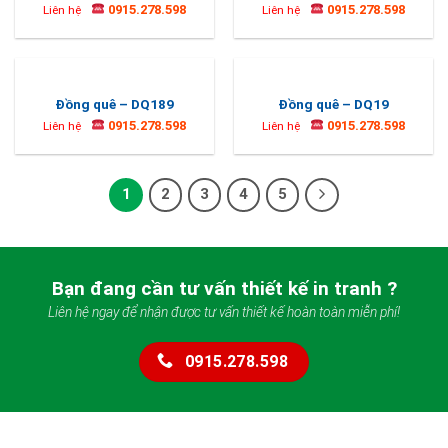
0915.278.598
0915.278.598
Liên hệ
Liên hệ
Đồng quê – DQ189
Đồng quê – DQ19
0915.278.598
0915.278.598
Liên hệ
Liên hệ
1
2
3
4
5
Bạn đang cần tư vấn thiết kế in tranh ?
Liên hệ ngay để nhận được tư vấn thiết kế hoàn toàn miễn phí!
0915.278.598