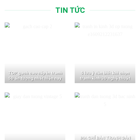
TIN TỨC
TOP gạch cao cấp in tranh
5 lưu ý cần biết khi chọn
5D ấn tượng nhất hiện nay
tranh kính 3D nghệ thuật
ĐỊA CHỈ BÁN TRANH DÁN