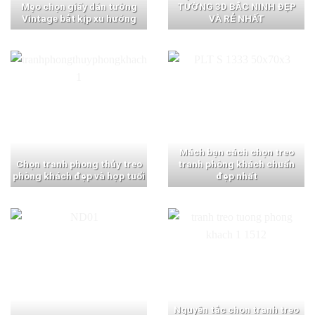
Mẹo chọn giấy dán tường
TƯỜNG 3D BẮC NINH ĐẸP
Vintage bắt kịp xu hướng
VÀ RẺ NHẤT
Mách bạn cách chọn treo
Chọn tranh phong thủy treo
tranh phòng khách chuẩn
phòng khách đẹp và hợp tuổi
đẹp nhất
Nguyên tắc chọn tranh treo