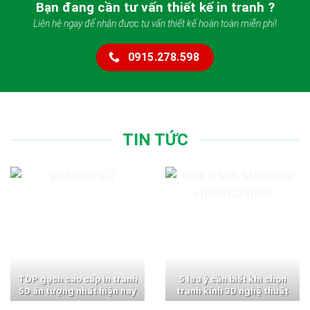
Bạn đang cần tư vấn thiết kế in tranh ?
Liên hệ ngay để nhận được tư vấn thiết kế hoàn toàn miễn phí!
0915.278.598
TIN TỨC
TOP gạch cao cấp in tranh
5 lưu ý cần biết khi chọn
5D ấn tượng nhất hiện nay
tranh kính 3D nghệ thuật