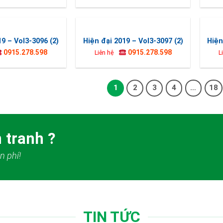
19 – Vol3-3096 (2)
Hiện đại 2019 – Vol3-3097 (2)
Hiện
0915.278.598
0915.278.598
Liên hệ
L
1
2
3
4
…
18
 tranh ?
n phí!
TIN TỨC