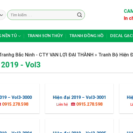
CAM
Search
In c
for:
 NỀN TỦ
TRANH SƠN THỦY
TRANH ĐỒNG HỒ
DECAL GẠ
Tranhg Bắc Ninh - CTY VẠN LỢI ĐẠI THÀNH
»
Tranh Bộ Hiện Đ
 2019 - Vol3
019 – Vol3-3000
Hiện đại 2019 – Vol3-3001
Hi
0915.278.598
0915.278.598
Liên hệ
L