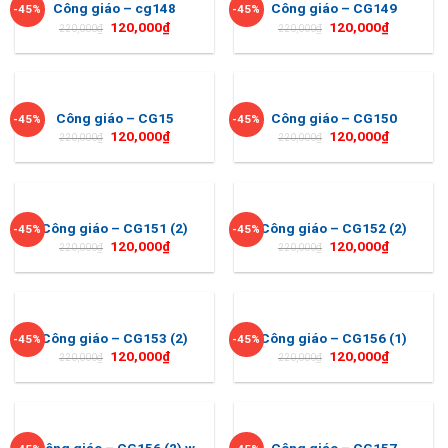
Công giáo – cg148
Công giáo – CG149
-45%
-45%
120,000
₫
120,000
₫
220,000
₫
220,000
₫
Công giáo – CG15
Công giáo – CG150
-45%
-45%
120,000
₫
120,000
₫
220,000
₫
220,000
₫
Công giáo – CG151 (2)
Công giáo – CG152 (2)
-45%
-45%
120,000
₫
120,000
₫
220,000
₫
220,000
₫
Công giáo – CG153 (2)
Công giáo – CG156 (1)
-45%
-45%
120,000
₫
120,000
₫
220,000
₫
220,000
₫
Công giáo – CG156 (2) w
Công giáo – CG157