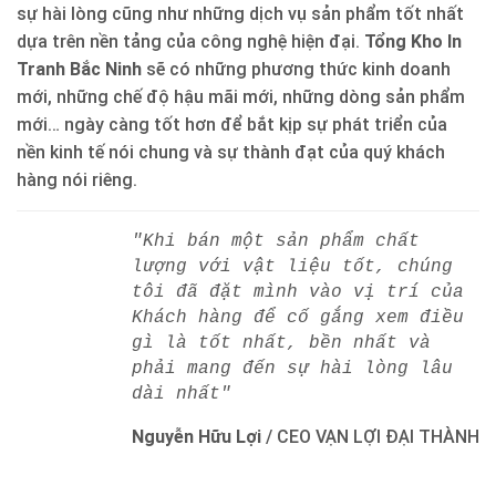
sự hài lòng cũng như những dịch vụ sản phẩm tốt nhất
dựa trên nền tảng của công nghệ hiện đại.
Tổng Kho In
Tranh Bắc Ninh
sẽ có những phương thức kinh doanh
mới, những chế độ hậu mãi mới, những dòng sản phẩm
mới… ngày càng tốt hơn để bắt kịp sự phát triển của
nền kinh tế nói chung và sự thành đạt của quý khách
hàng nói riêng.
"Khi bán một sản phẩm chất
lượng với vật liệu tốt, chúng
tôi đã đặt mình vào vị trí của
Khách hàng để cố gắng xem điều
gì là tốt nhất, bền nhất và
phải mang đến sự hài lòng lâu
dài nhất"
Nguyễn Hữu Lợi
/
CEO VẠN LỢI ĐẠI THÀNH