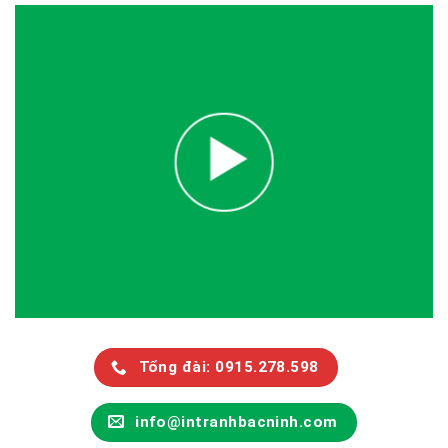
Tổng đài: 0915.278.598
info@intranhbacninh.com