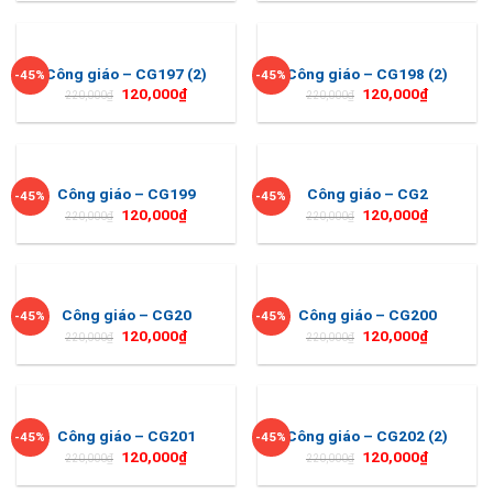
Công giáo – CG197 (2)
Công giáo – CG198 (2)
-45%
-45%
120,000
₫
120,000
₫
220,000
₫
220,000
₫
Công giáo – CG199
Công giáo – CG2
-45%
-45%
120,000
₫
120,000
₫
220,000
₫
220,000
₫
Công giáo – CG20
Công giáo – CG200
-45%
-45%
120,000
₫
120,000
₫
220,000
₫
220,000
₫
Công giáo – CG201
Công giáo – CG202 (2)
-45%
-45%
120,000
₫
120,000
₫
220,000
₫
220,000
₫