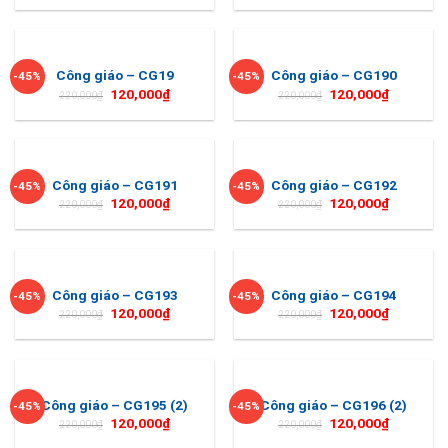
Công giáo – CG19
Công giáo – CG190
-45%
-45%
120,000
₫
120,000
₫
220,000
₫
220,000
₫
Công giáo – CG191
Công giáo – CG192
-45%
-45%
120,000
₫
120,000
₫
220,000
₫
220,000
₫
Công giáo – CG193
Công giáo – CG194
-45%
-45%
120,000
₫
120,000
₫
220,000
₫
220,000
₫
Công giáo – CG195 (2)
Công giáo – CG196 (2)
-45%
-45%
120,000
₫
120,000
₫
220,000
₫
220,000
₫