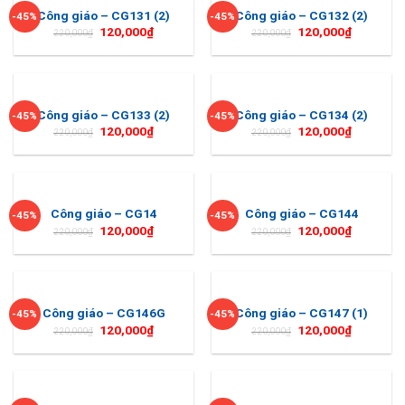
Công giáo – CG131 (2)
Công giáo – CG132 (2)
-45%
-45%
120,000
₫
120,000
₫
220,000
₫
220,000
₫
Công giáo – CG133 (2)
Công giáo – CG134 (2)
-45%
-45%
120,000
₫
120,000
₫
220,000
₫
220,000
₫
Công giáo – CG14
Công giáo – CG144
-45%
-45%
120,000
₫
120,000
₫
220,000
₫
220,000
₫
Công giáo – CG146G
Công giáo – CG147 (1)
-45%
-45%
120,000
₫
120,000
₫
220,000
₫
220,000
₫