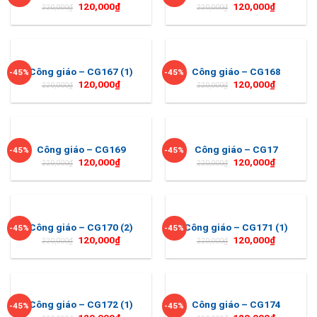
120,000
₫
120,000
₫
220,000
₫
220,000
₫
Công giáo – CG167 (1)
Công giáo – CG168
-45%
-45%
120,000
₫
120,000
₫
220,000
₫
220,000
₫
Công giáo – CG169
Công giáo – CG17
-45%
-45%
120,000
₫
120,000
₫
220,000
₫
220,000
₫
Công giáo – CG170 (2)
Công giáo – CG171 (1)
-45%
-45%
120,000
₫
120,000
₫
220,000
₫
220,000
₫
Công giáo – CG172 (1)
Công giáo – CG174
-45%
-45%