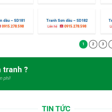
n dầu – SD181
Tranh Sơn dầu – SD182
T
0915.278.598
0915.278.598
Liên hệ
L
1
2
3
 tranh ?
n phí!
TIN TỨC