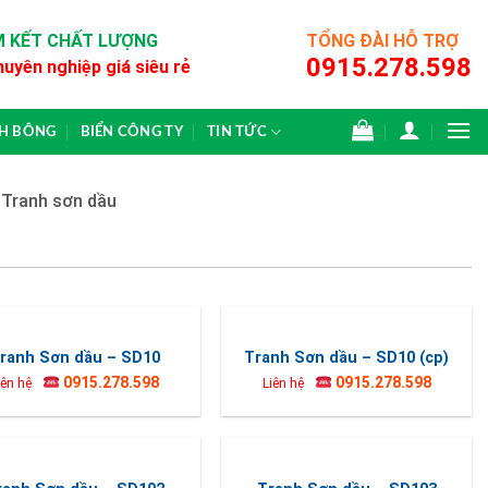
 KẾT CHẤT LƯỢNG
TỔNG ĐÀI HỖ TRỢ
0915.278.598
huyên nghiệp giá siêu rẻ
CH BÔNG
BIỂN CÔNG TY
TIN TỨC
»
Tranh sơn dầu
ranh Sơn dầu – SD10
Tranh Sơn dầu – SD10 (cp)
0915.278.598
0915.278.598
iên hệ
Liên hệ