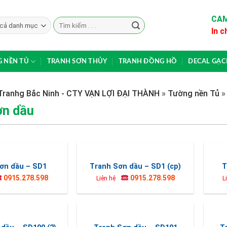
CAM
Search
In c
for:
 NỀN TỦ
TRANH SƠN THỦY
TRANH ĐỒNG HỒ
DECAL GẠ
Tranhg Bắc Ninh - CTY VẠN LỢI ĐẠI THÀNH
»
Tường nền Tủ
ơn dầu
ơn dầu – SD1
Tranh Sơn dầu – SD1 (cp)
T
0915.278.598
0915.278.598
Liên hệ
L