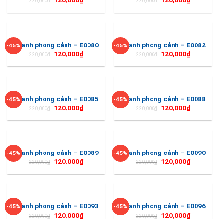
120,000
₫
120,000
₫
220,000
₫
220,000
₫
Tranh phong cảnh – E0080
Tranh phong cảnh – E0082
-45%
-45%
120,000
₫
120,000
₫
220,000
₫
220,000
₫
Tranh phong cảnh – E0085
Tranh phong cảnh – E0088
-45%
-45%
120,000
₫
120,000
₫
220,000
₫
220,000
₫
Tranh phong cảnh – E0089
Tranh phong cảnh – E0090
-45%
-45%
120,000
₫
120,000
₫
220,000
₫
220,000
₫
Tranh phong cảnh – E0093
Tranh phong cảnh – E0096
-45%
-45%
120,000
₫
120,000
₫
220,000
₫
220,000
₫