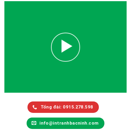
Tổng đài: 0915.278.598
info@intranhbacninh.com