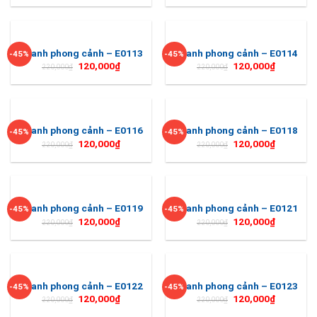
Tranh phong cảnh – E0113
Tranh phong cảnh – E0114
-45%
-45%
120,000
₫
120,000
₫
220,000
₫
220,000
₫
Tranh phong cảnh – E0116
Tranh phong cảnh – E0118
-45%
-45%
120,000
₫
120,000
₫
220,000
₫
220,000
₫
Tranh phong cảnh – E0119
Tranh phong cảnh – E0121
-45%
-45%
120,000
₫
120,000
₫
220,000
₫
220,000
₫
Tranh phong cảnh – E0122
Tranh phong cảnh – E0123
-45%
-45%
120,000
₫
120,000
₫
220,000
₫
220,000
₫