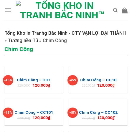
Skip
to
content
Tổng Kho In Tranhg Bắc Ninh - CTY VẠN LỢI ĐẠI THÀNH
»
Tường nền Tủ
»
Chim Công
Chim Công
Chim Công – CC1
Chim Công – CC10
-45%
-45%
120,000
₫
120,000
₫
220,000
₫
220,000
₫
Chim Công – CC101
Chim Công – CC102
-45%
-45%
120,000
₫
120,000
₫
220,000
₫
220,000
₫