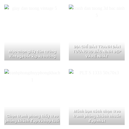
ĐỊA CHỈ BÁN TRANH DÁN
Mẹo chọn giấy dán tường
TƯỜNG 3D BẮC NINH ĐẸP
Vintage bắt kịp xu hướng
VÀ RẺ NHẤT
Mách bạn cách chọn treo
Chọn tranh phong thủy treo
tranh phòng khách chuẩn
phòng khách đẹp và hợp tuổi
đẹp nhất