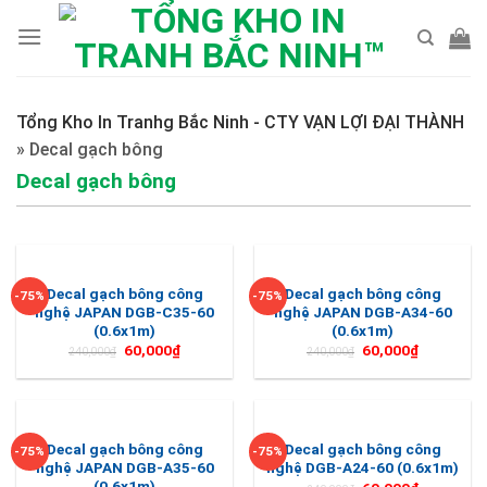
Skip
to
content
Tổng Kho In Tranhg Bắc Ninh - CTY VẠN LỢI ĐẠI THÀNH
»
Decal gạch bông
Decal gạch bông
Decal gạch bông công
Decal gạch bông công
-75%
-75%
nghệ JAPAN DGB-C35-60
nghệ JAPAN DGB-A34-60
(0.6x1m)
(0.6x1m)
60,000
₫
60,000
₫
240,000
₫
240,000
₫
Decal gạch bông công
Decal gạch bông công
-75%
-75%
nghệ JAPAN DGB-A35-60
nghệ DGB-A24-60 (0.6x1m)
(0.6x1m)