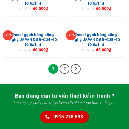
(0.6x1m)
(0.6x1m)
60,000
₫
60,000
₫
240,000
₫
240,000
₫
Decal gạch bông công
Decal gạch bông công
-75%
-75%
nghệ JAPAN DGB-C24-60
nghệ JAPAN DGB-C25-60
(0.6x1m)
(0.6x1m)
60,000
₫
60,000
₫
240,000
₫
240,000
₫
1
2
Bạn đang cần tư vấn thiết kế in tranh ?
Liên hệ ngay để nhận được tư vấn thiết kế hoàn toàn miễn phí!
0915.278.598