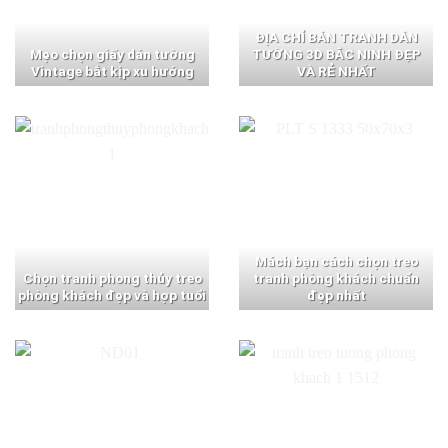
ĐỊA CHỈ BÁN TRANH DÁN
Mẹo chọn giấy dán tường
TƯỜNG 3D BẮC NINH ĐẸP
Vintage bắt kịp xu hướng
VÀ RẺ NHẤT
Mách bạn cách chọn treo
Chọn tranh phong thủy treo
tranh phòng khách chuẩn
phòng khách đẹp và hợp tuổi
đẹp nhất