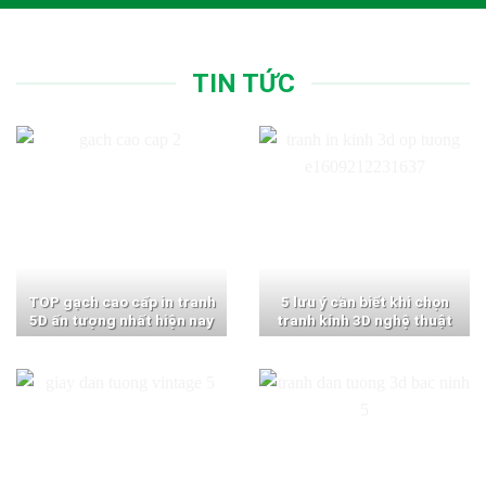
TIN TỨC
TOP gạch cao cấp in tranh
5 lưu ý cần biết khi chọn
5D ấn tượng nhất hiện nay
tranh kính 3D nghệ thuật