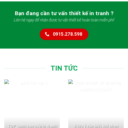
Bạn đang cần tư vấn thiết kế in tranh ?
Liên hệ ngay để nhận được tư vấn thiết kế hoàn toàn miễn phí!
0915.278.598
TIN TỨC
TOP gạch cao cấp in tranh
5 lưu ý cần biết khi chọn