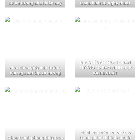
5D ấn tượng nhất hiện nay
tranh kính 3D nghệ thuật
ĐỊA CHỈ BÁN TRANH DÁN
Mẹo chọn giấy dán tường
TƯỜNG 3D BẮC NINH ĐẸP
Vintage bắt kịp xu hướng
VÀ RẺ NHẤT
Mách bạn cách chọn treo
Chọn tranh phong thủy treo
tranh phòng khách chuẩn