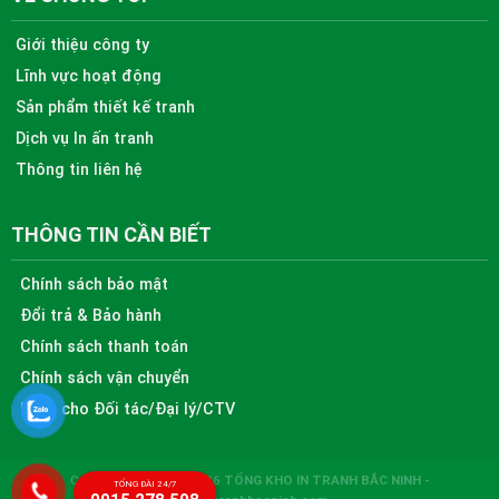
Giới thiệu công ty
Lĩnh vực hoạt động
Sản phẩm thiết kế tranh
Dịch vụ In ấn tranh
Thông tin liên hệ
THÔNG TIN CẦN BIẾT
Chính sách bảo mật
Đổi trả & Bảo hành
Chính sách thanh toán
Chính sách vận chuyển
Dành cho Đối tác/Đại lý/CTV
Copyright © 2010 - 2026
TỔNG KHO IN TRANH BẮC NINH -
TỔNG ĐÀI 24/7