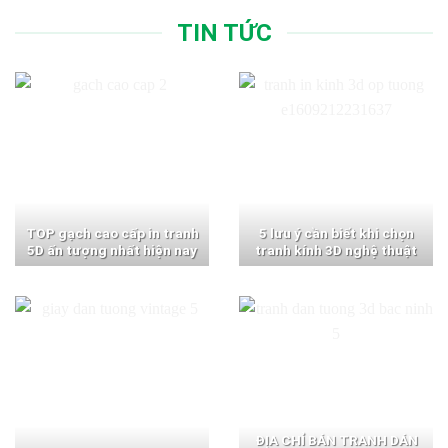
TIN TỨC
TOP gạch cao cấp in tranh
5 lưu ý cần biết khi chọn
5D ấn tượng nhất hiện nay
tranh kính 3D nghệ thuật
ĐỊA CHỈ BÁN TRANH DÁN