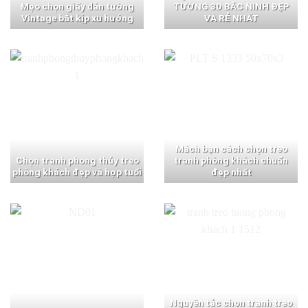
Mẹo chọn giấy dán tường
TƯỜNG 3D BẮC NINH ĐẸP
Vintage bắt kịp xu hướng
VÀ RẺ NHẤT
Mách bạn cách chọn treo
Chọn tranh phong thủy treo
tranh phòng khách chuẩn
phòng khách đẹp và hợp tuổi
đẹp nhất
Nguyên tắc chọn tranh treo