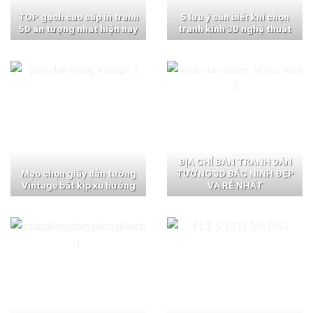
TOP gạch cao cấp in tranh
5 lưu ý cần biết khi chọn
5D ấn tượng nhất hiện nay
tranh kính 3D nghệ thuật
ĐỊA CHỈ BÁN TRANH DÁN
Mẹo chọn giấy dán tường
TƯỜNG 3D BẮC NINH ĐẸP
Vintage bắt kịp xu hướng
VÀ RẺ NHẤT