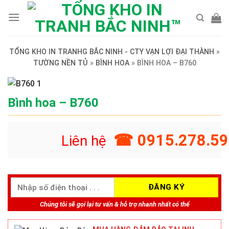
Skip
to
content
TỔNG KHO IN TRANHG BẮC NINH - CTY VẠN LỢI ĐẠI THÀNH
»
TƯỜNG NỀN TỦ
»
BÌNH HOA
»
BÌNH HOA – B760
Bình hoa – B760
☎ 0915.278.59
Liên hệ
Chúng tôi sẽ gọi lại tư vấn & hỗ trợ nhanh nhất có thể