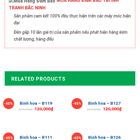
MUA HÀNG ĐẢM BẢO TẠI INH
TRANH BẮC NINH
Sản phảm cam kết 100% đều thực hiện trên các máy móc hiện
đại
Đền gấp 10 lần giá trị của sản phẩm nếu phát hiện hàng kém
chất lượng, hàng đểu
RELATED PRODUCTS
Bình hoa – B119
Bình hoa – B127
-45%
-45%
120,000
₫
120,000
₫
220,000
₫
220,000
₫
Bình hoa – B111
Bình hoa – B126
-45%
-45%