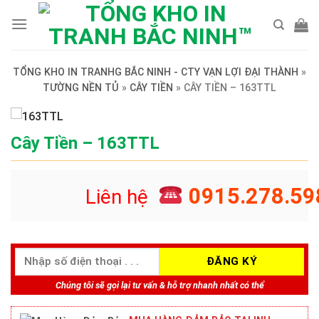
Skip
to
content
TỔNG KHO IN TRANHG BẮC NINH - CTY VẠN LỢI ĐẠI THÀNH
»
TƯỜNG NỀN TỦ
»
CÂY TIỀN
»
CÂY TIỀN – 163TTL
Cây Tiền – 163TTL
0915.278.59
Liên hệ
Chúng tôi sẽ gọi lại tư vấn & hỗ trợ nhanh nhất có thể