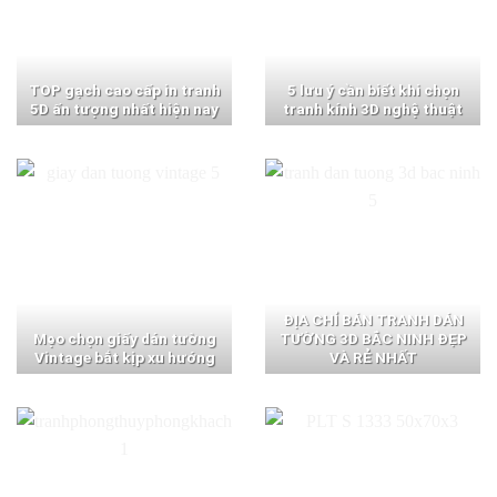
TOP gạch cao cấp in tranh
5 lưu ý cần biết khi chọn
5D ấn tượng nhất hiện nay
tranh kính 3D nghệ thuật
ĐỊA CHỈ BÁN TRANH DÁN
Mẹo chọn giấy dán tường
TƯỜNG 3D BẮC NINH ĐẸP
Vintage bắt kịp xu hướng
VÀ RẺ NHẤT