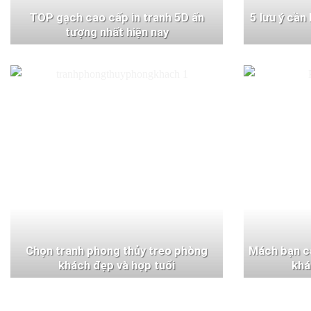
TOP gạch cao cấp in tranh 5D ấn
5 lưu ý cần
tượng nhất hiện nay
Chọn tranh phong thủy treo phòng
Mách bạn c
khách đẹp và hợp tuổi
khá