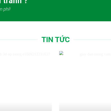
 tranh ?
n phí!
TIN TỨC