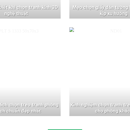
 biết khi chọn tranh kính 3D
Mẹo chọn giấy dán tường 
nghệ thuật
kịp xu hướng
ách chọn treo tranh phòng
Kinh nghiệm chọn tranh tr
ch chuẩn đẹp nhất
cho phòng khá