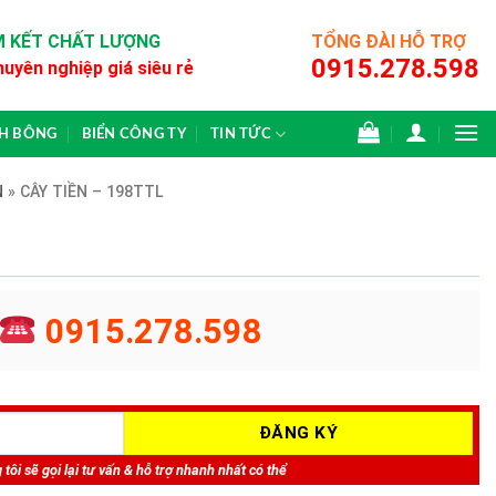
 KẾT CHẤT LƯỢNG
TỔNG ĐÀI HỖ TRỢ
0915.278.598
huyên nghiệp giá siêu rẻ
CH BÔNG
BIỂN CÔNG TY
TIN TỨC
N
»
CÂY TIỀN – 198TTL
0915.278.598
tôi sẽ gọi lại tư vấn & hỗ trợ nhanh nhất có thể