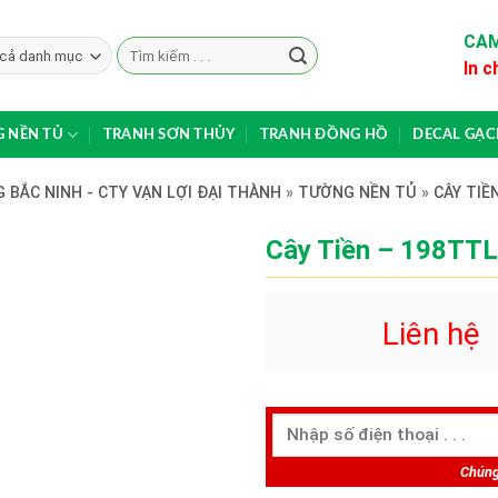
CAM
Search
In c
for:
 NỀN TỦ
TRANH SƠN THỦY
TRANH ĐỒNG HỒ
DECAL GẠ
 BẮC NINH - CTY VẠN LỢI ĐẠI THÀNH
»
TƯỜNG NỀN TỦ
»
CÂY TIỀ
Cây Tiền – 198TTL
Liên hệ
Chúng 