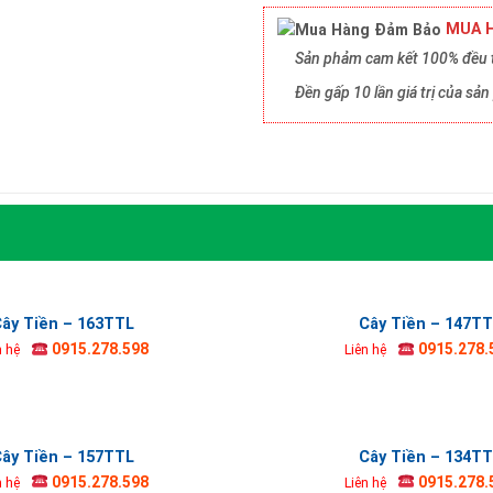
MUA H
Sản phảm cam kết 100% đều t
Đền gấp 10 lần giá trị của s
ây Tiền – 163TTL
Cây Tiền – 147T
0915.278.598
0915.278.
n hệ
Liên hệ
ây Tiền – 157TTL
Cây Tiền – 134T
0915.278.598
0915.278.
n hệ
Liên hệ