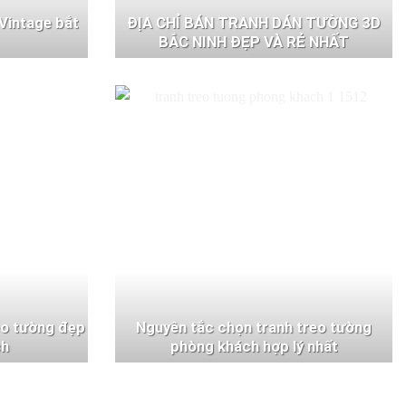
Vintage bắt
ĐỊA CHỈ BÁN TRANH DÁN TƯỜNG 3D
BẮC NINH ĐẸP VÀ RẺ NHẤT
eo tường đẹp
Nguyên tắc chọn tranh treo tường
ch
phòng khách hợp lý nhất