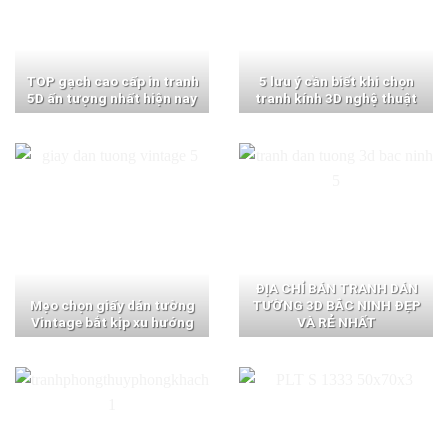
TOP gạch cao cấp in tranh
5 lưu ý cần biết khi chọn
5D ấn tượng nhất hiện nay
tranh kính 3D nghệ thuật
ĐỊA CHỈ BÁN TRANH DÁN
Mẹo chọn giấy dán tường
TƯỜNG 3D BẮC NINH ĐẸP
Vintage bắt kịp xu hướng
VÀ RẺ NHẤT