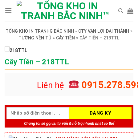
Skip
to
content
TỔNG KHO IN TRANHG BẮC NINH - CTY VẠN LỢI ĐẠI THÀNH
»
TƯỜNG NỀN TỦ
»
CÂY TIỀN
»
CÂY TIỀN – 218TTL
Cây Tiền – 218TTL
0915.278.59
Liên hệ
Chúng tôi sẽ gọi lại tư vấn & hỗ trợ nhanh nhất có thể