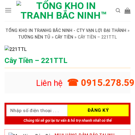
Skip
to
content
TỔNG KHO IN TRANHG BẮC NINH - CTY VẠN LỢI ĐẠI THÀNH
»
TƯỜNG NỀN TỦ
»
CÂY TIỀN
»
CÂY TIỀN – 221TTL
Cây Tiền – 221TTL
☎ 0915.278.59
Liên hệ
Chúng tôi sẽ gọi lại tư vấn & hỗ trợ nhanh nhất có thể