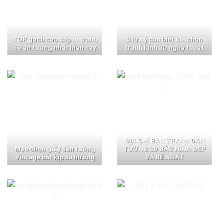
TOP gạch cao cấp in tranh
5 lưu ý cần biết khi chọn
5D ấn tượng nhất hiện nay
tranh kính 3D nghệ thuật
ĐỊA CHỈ BÁN TRANH DÁN
Mẹo chọn giấy dán tường
TƯỜNG 3D BẮC NINH ĐẸP
Vintage bắt kịp xu hướng
VÀ RẺ NHẤT