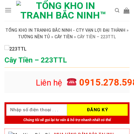
Skip
to
content
TỔNG KHO IN TRANHG BẮC NINH - CTY VẠN LỢI ĐẠI THÀNH
»
TƯỜNG NỀN TỦ
»
CÂY TIỀN
»
CÂY TIỀN – 223TTL
Cây Tiền – 223TTL
0915.278.59
Liên hệ
Chúng tôi sẽ gọi lại tư vấn & hỗ trợ nhanh nhất có thể