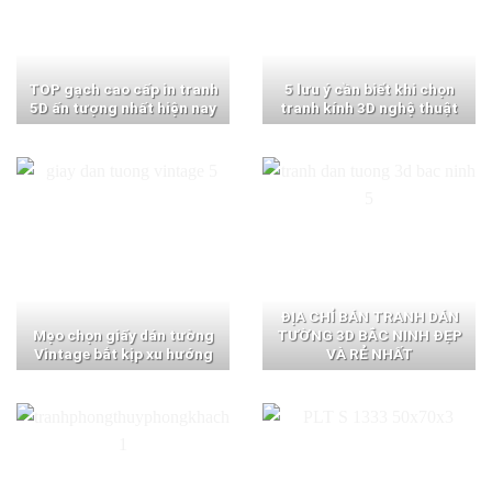
TOP gạch cao cấp in tranh
5 lưu ý cần biết khi chọn
5D ấn tượng nhất hiện nay
tranh kính 3D nghệ thuật
ĐỊA CHỈ BÁN TRANH DÁN
Mẹo chọn giấy dán tường
TƯỜNG 3D BẮC NINH ĐẸP
Vintage bắt kịp xu hướng
VÀ RẺ NHẤT