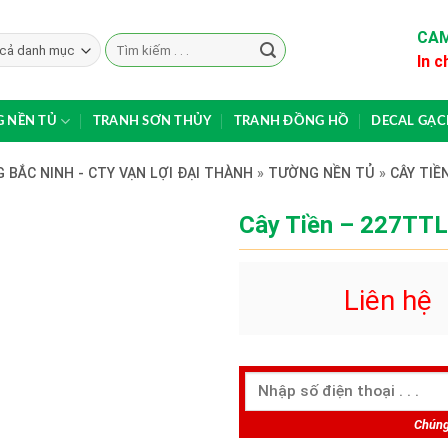
CAM
Search
In c
for:
 NỀN TỦ
TRANH SƠN THỦY
TRANH ĐỒNG HỒ
DECAL GẠ
 BẮC NINH - CTY VẠN LỢI ĐẠI THÀNH
»
TƯỜNG NỀN TỦ
»
CÂY TIỀ
Cây Tiền – 227TTL
Liên hệ
Chúng 