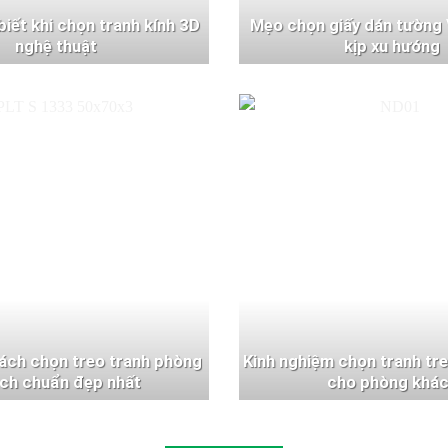
 biết khi chọn tranh kính 3D
Mẹo chọn giấy dán tường 
nghệ thuật
kịp xu hướng
ách chọn treo tranh phòng
Kinh nghiệm chọn tranh tr
ch chuẩn đẹp nhất
cho phòng khá