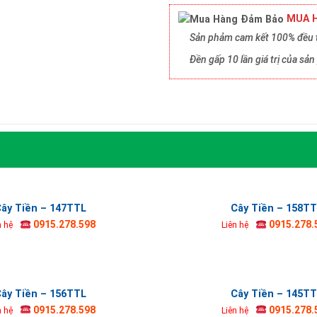
MUA H
Sản phảm cam kết 100% đều t
Đền gấp 10 lần giá trị của s
ây Tiền – 147TTL
Cây Tiền – 158T
0915.278.598
0915.278.
n hệ
Liên hệ
ây Tiền – 156TTL
Cây Tiền – 145T
0915.278.598
0915.278.
n hệ
Liên hệ