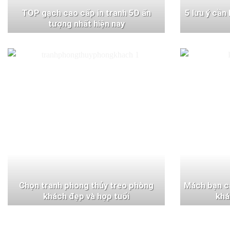
TOP gạch cao cấp in tranh 5D ấn
5 lưu ý cần
tượng nhất hiện nay
Chọn tranh phong thủy treo phòng
Mách bạn c
khách đẹp và hợp tuổi
khá