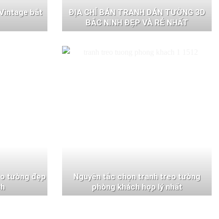
Vintage bắt
ĐỊA CHỈ BÁN TRANH DÁN TƯỜNG 3D
BẮC NINH ĐẸP VÀ RẺ NHẤT
eo tường đẹp
Nguyên tắc chọn tranh treo tường
ch
phòng khách hợp lý nhất