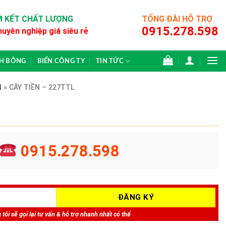
 KẾT CHẤT LƯỢNG
TỔNG ĐÀI HỖ TRỢ
0915.278.598
huyên nghiệp giá siêu rẻ
CH BÔNG
BIỂN CÔNG TY
TIN TỨC
N
»
CÂY TIỀN – 227TTL
0915.278.598
tôi sẽ gọi lại tư vấn & hỗ trợ nhanh nhất có thể