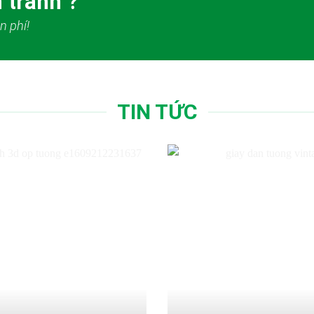
 tranh ?
n phí!
TIN TỨC