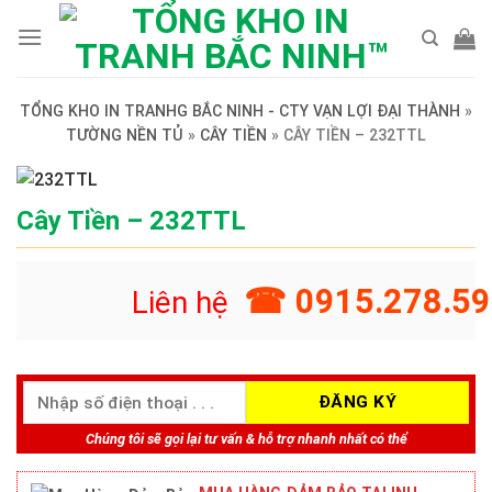
Skip
to
content
TỔNG KHO IN TRANHG BẮC NINH - CTY VẠN LỢI ĐẠI THÀNH
»
TƯỜNG NỀN TỦ
»
CÂY TIỀN
»
CÂY TIỀN – 232TTL
Cây Tiền – 232TTL
☎ 0915.278.59
Liên hệ
Chúng tôi sẽ gọi lại tư vấn & hỗ trợ nhanh nhất có thể