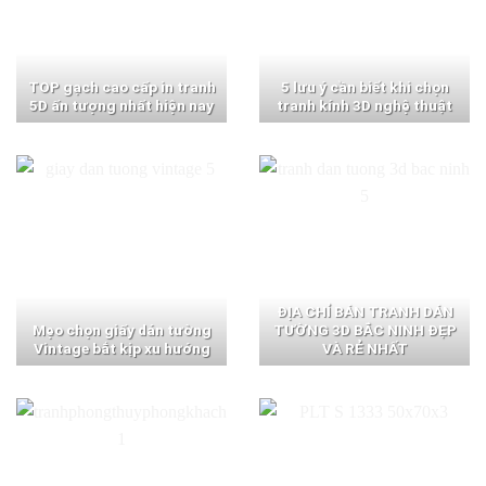
TOP gạch cao cấp in tranh
5 lưu ý cần biết khi chọn
5D ấn tượng nhất hiện nay
tranh kính 3D nghệ thuật
ĐỊA CHỈ BÁN TRANH DÁN
Mẹo chọn giấy dán tường
TƯỜNG 3D BẮC NINH ĐẸP
Vintage bắt kịp xu hướng
VÀ RẺ NHẤT