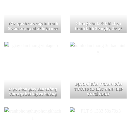
TOP gạch cao cấp in tranh
5 lưu ý cần biết khi chọn
5D ấn tượng nhất hiện nay
tranh kính 3D nghệ thuật
ĐỊA CHỈ BÁN TRANH DÁN
Mẹo chọn giấy dán tường
TƯỜNG 3D BẮC NINH ĐẸP
Vintage bắt kịp xu hướng
VÀ RẺ NHẤT