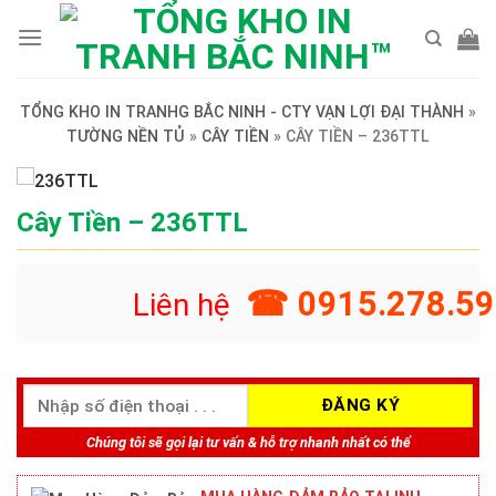
Skip
to
content
TỔNG KHO IN TRANHG BẮC NINH - CTY VẠN LỢI ĐẠI THÀNH
»
TƯỜNG NỀN TỦ
»
CÂY TIỀN
»
CÂY TIỀN – 236TTL
Cây Tiền – 236TTL
☎ 0915.278.59
Liên hệ
Chúng tôi sẽ gọi lại tư vấn & hỗ trợ nhanh nhất có thể