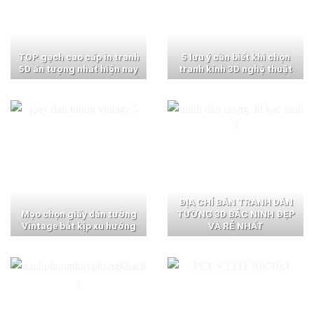
TOP gạch cao cấp in tranh
5 lưu ý cần biết khi chọn
5D ấn tượng nhất hiện nay
tranh kính 3D nghệ thuật
ĐỊA CHỈ BÁN TRANH DÁN
Mẹo chọn giấy dán tường
TƯỜNG 3D BẮC NINH ĐẸP
Vintage bắt kịp xu hướng
VÀ RẺ NHẤT