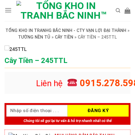
Skip
to
content
TỔNG KHO IN TRANHG BẮC NINH - CTY VẠN LỢI ĐẠI THÀNH
»
TƯỜNG NỀN TỦ
»
CÂY TIỀN
»
CÂY TIỀN – 245TTL
Cây Tiền – 245TTL
0915.278.59
Liên hệ
Chúng tôi sẽ gọi lại tư vấn & hỗ trợ nhanh nhất có thể