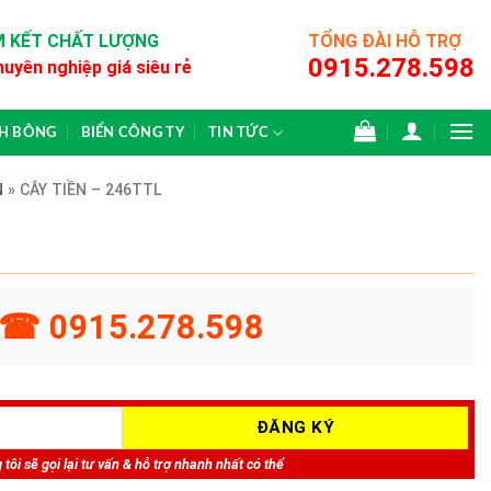
 KẾT CHẤT LƯỢNG
TỔNG ĐÀI HỖ TRỢ
0915.278.598
huyên nghiệp giá siêu rẻ
CH BÔNG
BIỂN CÔNG TY
TIN TỨC
N
»
CÂY TIỀN – 246TTL
☎ 0915.278.598
tôi sẽ gọi lại tư vấn & hỗ trợ nhanh nhất có thể