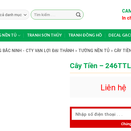
CAM
Search
In c
for:
 NỀN TỦ
TRANH SƠN THỦY
TRANH ĐỒNG HỒ
DECAL GẠ
 BẮC NINH - CTY VẠN LỢI ĐẠI THÀNH
»
TƯỜNG NỀN TỦ
»
CÂY TIỀ
Cây Tiền – 246TTL
Liên hệ
Chúng 