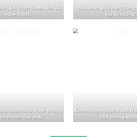
 biết khi chọn tranh kính 3D
Mẹo chọn giấy dán tường 
nghệ thuật
kịp xu hướng
ách chọn treo tranh phòng
Kinh nghiệm chọn tranh tr
ch chuẩn đẹp nhất
cho phòng khá