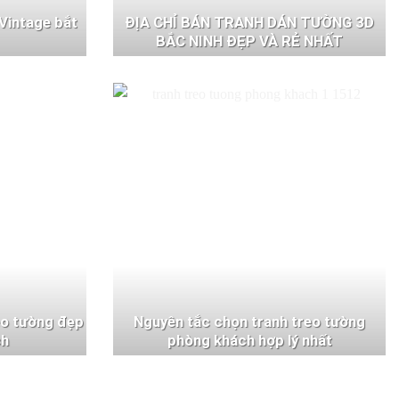
Vintage bắt
ĐỊA CHỈ BÁN TRANH DÁN TƯỜNG 3D
BẮC NINH ĐẸP VÀ RẺ NHẤT
eo tường đẹp
Nguyên tắc chọn tranh treo tường
ch
phòng khách hợp lý nhất