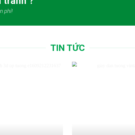
 tranh ?
n phí!
TIN TỨC