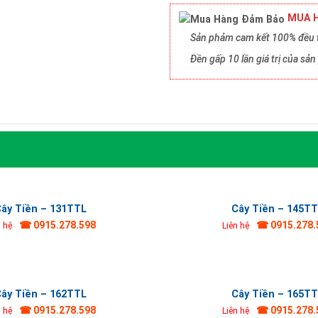
MUA H
Sản phảm cam kết 100% đều t
Đền gấp 10 lần giá trị của s
ây Tiền – 131TTL
Cây Tiền – 145T
☎ 0915.278.598
☎ 0915.278.
n hệ
Liên hệ
ây Tiền – 162TTL
Cây Tiền – 165T
☎ 0915.278.598
☎ 0915.278.
n hệ
Liên hệ