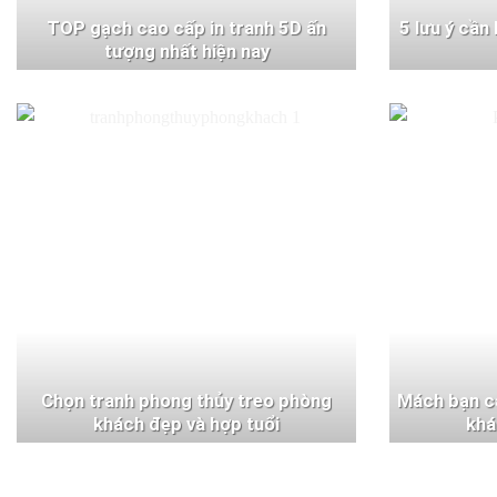
TOP gạch cao cấp in tranh 5D ấn
5 lưu ý cần
tượng nhất hiện nay
Chọn tranh phong thủy treo phòng
Mách bạn c
khách đẹp và hợp tuổi
khá