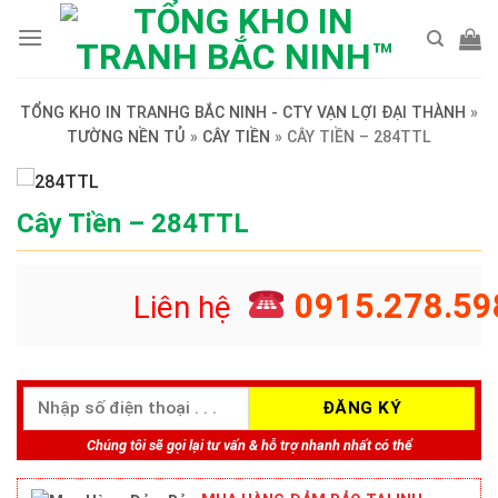
Skip
to
content
TỔNG KHO IN TRANHG BẮC NINH - CTY VẠN LỢI ĐẠI THÀNH
»
TƯỜNG NỀN TỦ
»
CÂY TIỀN
»
CÂY TIỀN – 284TTL
Cây Tiền – 284TTL
0915.278.59
Liên hệ
Chúng tôi sẽ gọi lại tư vấn & hỗ trợ nhanh nhất có thể