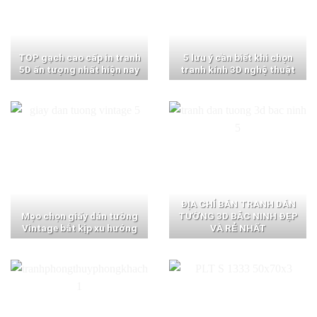
TOP gạch cao cấp in tranh
5 lưu ý cần biết khi chọn
5D ấn tượng nhất hiện nay
tranh kính 3D nghệ thuật
ĐỊA CHỈ BÁN TRANH DÁN
Mẹo chọn giấy dán tường
TƯỜNG 3D BẮC NINH ĐẸP
Vintage bắt kịp xu hướng
VÀ RẺ NHẤT