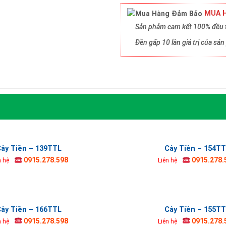
MUA H
Sản phảm cam kết 100% đều t
Đền gấp 10 lần giá trị của s
ây Tiền – 139TTL
Cây Tiền – 154T
0915.278.598
0915.278.
n hệ
Liên hệ
ây Tiền – 166TTL
Cây Tiền – 155T
0915.278.598
0915.278.
n hệ
Liên hệ