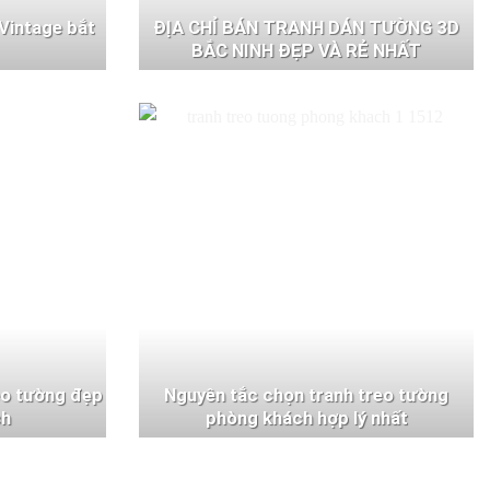
Vintage bắt
ĐỊA CHỈ BÁN TRANH DÁN TƯỜNG 3D
BẮC NINH ĐẸP VÀ RẺ NHẤT
eo tường đẹp
Nguyên tắc chọn tranh treo tường
ch
phòng khách hợp lý nhất