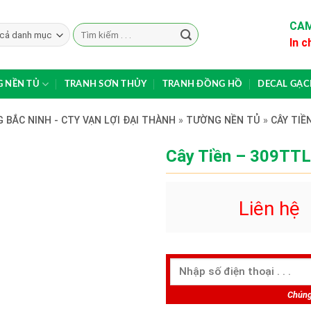
CAM
Search
In c
for:
 NỀN TỦ
TRANH SƠN THỦY
TRANH ĐỒNG HỒ
DECAL GẠ
 BẮC NINH - CTY VẠN LỢI ĐẠI THÀNH
»
TƯỜNG NỀN TỦ
»
CÂY TIỀ
Cây Tiền – 309TTL
Liên hệ
Chúng 