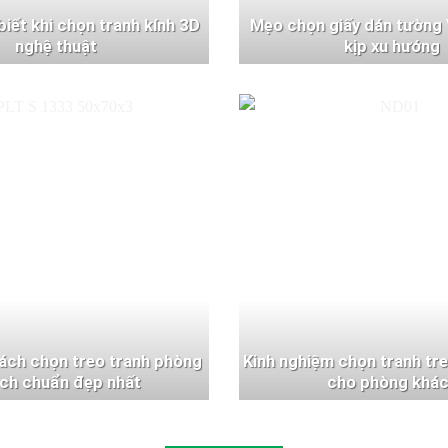
 biết khi chọn tranh kính 3D
Mẹo chọn giấy dán tường 
nghệ thuật
kịp xu hướng
ách chọn treo tranh phòng
Kinh nghiệm chọn tranh tr
ch chuẩn đẹp nhất
cho phòng khá