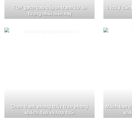
TOP gạch cao cấp in tranh 5D ấn
5 lưu ý cần
tượng nhất hiện nay
Chọn tranh phong thủy treo phòng
Mách bạn c
khách đẹp và hợp tuổi
khá