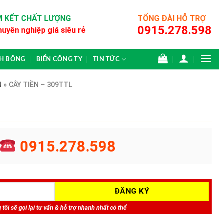
 KẾT CHẤT LƯỢNG
TỔNG ĐÀI HỖ TRỢ
0915.278.598
huyên nghiệp giá siêu rẻ
CH BÔNG
BIỂN CÔNG TY
TIN TỨC
N
»
CÂY TIỀN – 309TTL
0915.278.598
tôi sẽ gọi lại tư vấn & hỗ trợ nhanh nhất có thể