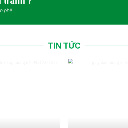
 tranh ?
n phí!
TIN TỨC