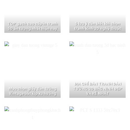
TOP gạch cao cấp in tranh
5 lưu ý cần biết khi chọn
5D ấn tượng nhất hiện nay
tranh kính 3D nghệ thuật
ĐỊA CHỈ BÁN TRANH DÁN
Mẹo chọn giấy dán tường
TƯỜNG 3D BẮC NINH ĐẸP
Vintage bắt kịp xu hướng
VÀ RẺ NHẤT