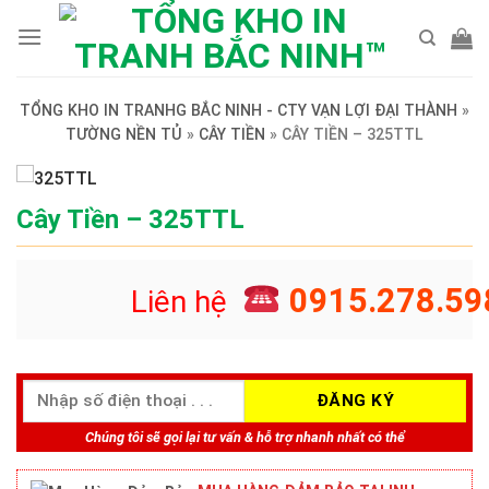
Skip
to
content
TỔNG KHO IN TRANHG BẮC NINH - CTY VẠN LỢI ĐẠI THÀNH
»
TƯỜNG NỀN TỦ
»
CÂY TIỀN
»
CÂY TIỀN – 325TTL
Cây Tiền – 325TTL
0915.278.59
Liên hệ
Chúng tôi sẽ gọi lại tư vấn & hỗ trợ nhanh nhất có thể