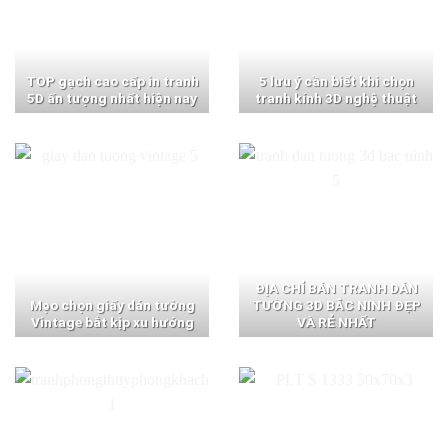
TOP gạch cao cấp in tranh
5 lưu ý cần biết khi chọn
5D ấn tượng nhất hiện nay
tranh kính 3D nghệ thuật
ĐỊA CHỈ BÁN TRANH DÁN
Mẹo chọn giấy dán tường
TƯỜNG 3D BẮC NINH ĐẸP
Vintage bắt kịp xu hướng
VÀ RẺ NHẤT