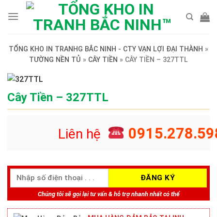
Skip
to
content
TỔNG KHO IN TRANHG BẮC NINH - CTY VẠN LỢI ĐẠI THÀNH
»
TƯỜNG NỀN TỦ
»
CÂY TIỀN
»
CÂY TIỀN – 327TTL
Cây Tiền – 327TTL
0915.278.59
Liên hệ
Chúng tôi sẽ gọi lại tư vấn & hỗ trợ nhanh nhất có thể