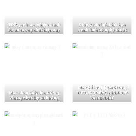
TOP gạch cao cấp in tranh
5 lưu ý cần biết khi chọn
5D ấn tượng nhất hiện nay
tranh kính 3D nghệ thuật
ĐỊA CHỈ BÁN TRANH DÁN
Mẹo chọn giấy dán tường
TƯỜNG 3D BẮC NINH ĐẸP
Vintage bắt kịp xu hướng
VÀ RẺ NHẤT