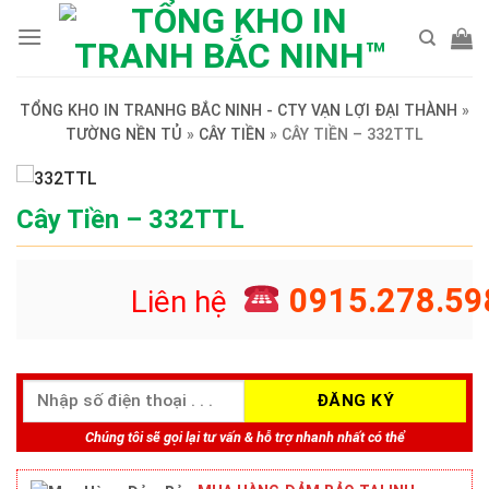
Skip
to
content
TỔNG KHO IN TRANHG BẮC NINH - CTY VẠN LỢI ĐẠI THÀNH
»
TƯỜNG NỀN TỦ
»
CÂY TIỀN
»
CÂY TIỀN – 332TTL
Cây Tiền – 332TTL
0915.278.59
Liên hệ
Chúng tôi sẽ gọi lại tư vấn & hỗ trợ nhanh nhất có thể