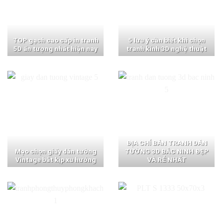
TOP gạch cao cấp in tranh
5 lưu ý cần biết khi chọn
5D ấn tượng nhất hiện nay
tranh kính 3D nghệ thuật
ĐỊA CHỈ BÁN TRANH DÁN
Mẹo chọn giấy dán tường
TƯỜNG 3D BẮC NINH ĐẸP
Vintage bắt kịp xu hướng
VÀ RẺ NHẤT