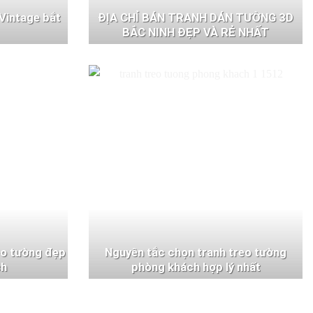
Vintage bắt
ĐỊA CHỈ BÁN TRANH DÁN TƯỜNG 3D
BẮC NINH ĐẸP VÀ RẺ NHẤT
eo tường đẹp
Nguyên tắc chọn tranh treo tường
ch
phòng khách hợp lý nhất