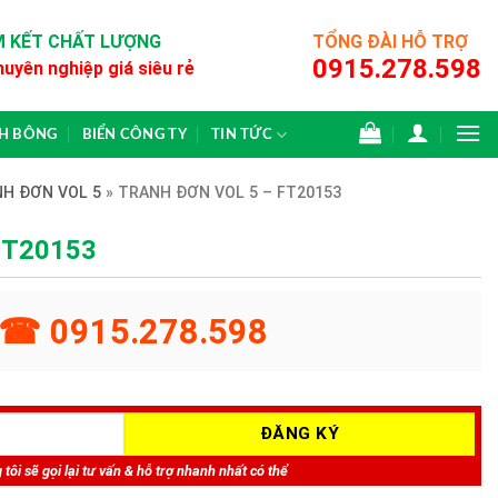
 KẾT CHẤT LƯỢNG
TỔNG ĐÀI HỖ TRỢ
0915.278.598
huyên nghiệp giá siêu rẻ
CH BÔNG
BIỂN CÔNG TY
TIN TỨC
H ĐƠN VOL 5
»
TRANH ĐƠN VOL 5 – FT20153
 FT20153
☎ 0915.278.598
tôi sẽ gọi lại tư vấn & hỗ trợ nhanh nhất có thể