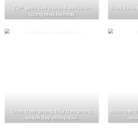
TOP gạch cao cấp in tranh 5D ấn
5 lưu ý cần
tượng nhất hiện nay
Chọn tranh phong thủy treo phòng
Mách bạn c
khách đẹp và hợp tuổi
khá