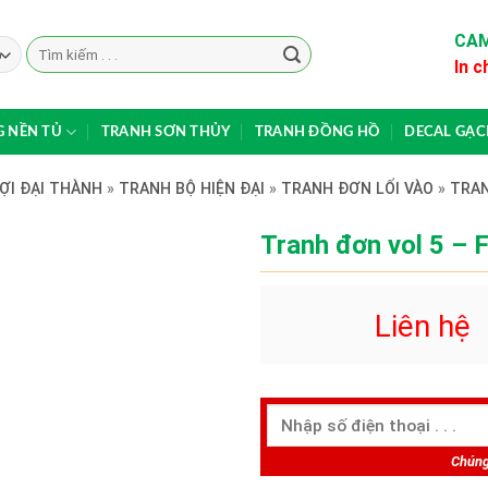
CAM
Search
In c
for:
 NỀN TỦ
TRANH SƠN THỦY
TRANH ĐỒNG HỒ
DECAL GẠ
ỢI ĐẠI THÀNH
»
TRANH BỘ HIỆN ĐẠI
»
TRANH ĐƠN LỐI VÀO
»
TRAN
Tranh đơn vol 5 –
Liên hệ
Chúng 