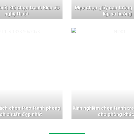
 biết khi chọn tranh kính 3D
Mẹo chọn giấy dán tường 
nghệ thuật
kịp xu hướng
ách chọn treo tranh phòng
Kinh nghiệm chọn tranh tr
ch chuẩn đẹp nhất
cho phòng khá