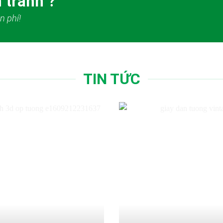
 tranh ?
n phí!
TIN TỨC