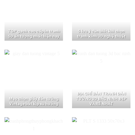
TOP gạch cao cấp in tranh
5 lưu ý cần biết khi chọn
5D ấn tượng nhất hiện nay
tranh kính 3D nghệ thuật
ĐỊA CHỈ BÁN TRANH DÁN
Mẹo chọn giấy dán tường
TƯỜNG 3D BẮC NINH ĐẸP
Vintage bắt kịp xu hướng
VÀ RẺ NHẤT