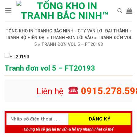
Skip
to
content
TỔNG KHO IN TRANHG BẮC NINH - CTY VẠN LỢI ĐẠI THÀNH
»
TRANH BỘ HIỆN ĐẠI
»
TRANH ĐƠN LỐI VÀO
»
TRANH ĐƠN VOL
5
»
TRANH ĐƠN VOL 5 – FT20193
Tranh đơn vol 5 – FT20193
0915.278.59
Liên hệ
Chúng tôi sẽ gọi lại tư vấn & hỗ trợ nhanh nhất có thể