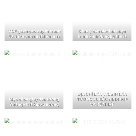
TOP gạch cao cấp in tranh
5 lưu ý cần biết khi chọn
5D ấn tượng nhất hiện nay
tranh kính 3D nghệ thuật
ĐỊA CHỈ BÁN TRANH DÁN
Mẹo chọn giấy dán tường
TƯỜNG 3D BẮC NINH ĐẸP
Vintage bắt kịp xu hướng
VÀ RẺ NHẤT