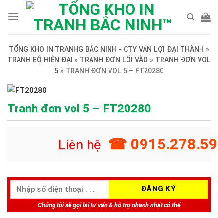
Skip
to
content
TỔNG KHO IN TRANHG BẮC NINH - CTY VẠN LỢI ĐẠI THÀNH
»
TRANH BỘ HIỆN ĐẠI
»
TRANH ĐƠN LỐI VÀO
»
TRANH ĐƠN VOL
5
»
TRANH ĐƠN VOL 5 – FT20280
Tranh đơn vol 5 – FT20280
☎ 0915.278.59
Liên hệ
Chúng tôi sẽ gọi lại tư vấn & hỗ trợ nhanh nhất có thể