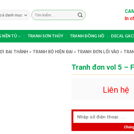
CAM
Search
In c
for:
 NỀN TỦ
TRANH SƠN THỦY
TRANH ĐỒNG HỒ
DECAL GẠ
ỢI ĐẠI THÀNH
»
TRANH BỘ HIỆN ĐẠI
»
TRANH ĐƠN LỐI VÀO
»
TRAN
Tranh đơn vol 5 –
Liên hệ
Chúng 