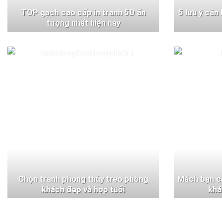
TOP gạch cao cấp in tranh 5D ấn
5 lưu ý cần
tượng nhất hiện nay
Chọn tranh phong thủy treo phòng
Mách bạn c
khách đẹp và hợp tuổi
khá