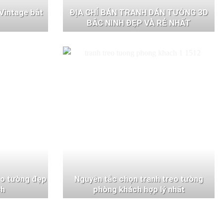
Vintage bắt
ĐỊA CHỈ BÁN TRANH DÁN TƯỜNG 3D
BẮC NINH ĐẸP VÀ RẺ NHẤT
eo tường đẹp
Nguyên tắc chọn tranh treo tường
ch
phòng khách hợp lý nhất