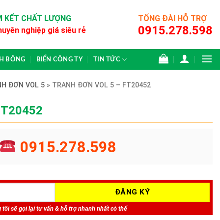
 KẾT CHẤT LƯỢNG
TỔNG ĐÀI HỖ TRỢ
0915.278.598
huyên nghiệp giá siêu rẻ
CH BÔNG
BIỂN CÔNG TY
TIN TỨC
H ĐƠN VOL 5
»
TRANH ĐƠN VOL 5 – FT20452
 FT20452
0915.278.598
tôi sẽ gọi lại tư vấn & hỗ trợ nhanh nhất có thể