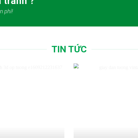
 tranh ?
n phí!
TIN TỨC