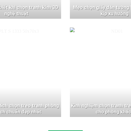
 biết khi chọn tranh kính 3D
Mẹo chọn giấy dán tường 
nghệ thuật
kịp xu hướng
ách chọn treo tranh phòng
Kinh nghiệm chọn tranh tr
ch chuẩn đẹp nhất
cho phòng khá