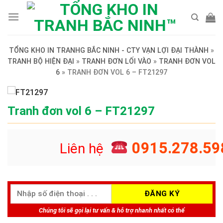
Skip
to
content
TỔNG KHO IN TRANHG BẮC NINH - CTY VẠN LỢI ĐẠI THÀNH
»
TRANH BỘ HIỆN ĐẠI
»
TRANH ĐƠN LỐI VÀO
»
TRANH ĐƠN VOL
6
»
TRANH ĐƠN VOL 6 – FT21297
Tranh đơn vol 6 – FT21297
0915.278.59
Liên hệ
Chúng tôi sẽ gọi lại tư vấn & hỗ trợ nhanh nhất có thể