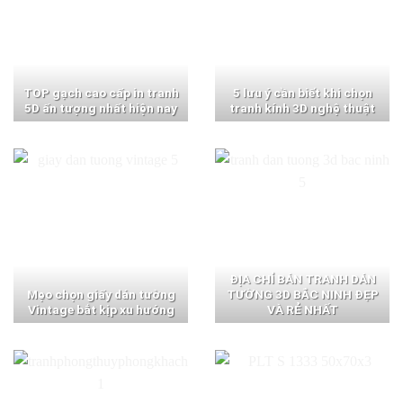
TOP gạch cao cấp in tranh
5 lưu ý cần biết khi chọn
5D ấn tượng nhất hiện nay
tranh kính 3D nghệ thuật
ĐỊA CHỈ BÁN TRANH DÁN
Mẹo chọn giấy dán tường
TƯỜNG 3D BẮC NINH ĐẸP
Vintage bắt kịp xu hướng
VÀ RẺ NHẤT