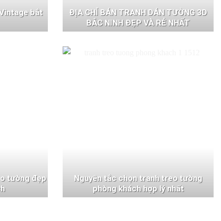
Vintage bắt
ĐỊA CHỈ BÁN TRANH DÁN TƯỜNG 3D
BẮC NINH ĐẸP VÀ RẺ NHẤT
eo tường đẹp
Nguyên tắc chọn tranh treo tường
ch
phòng khách hợp lý nhất