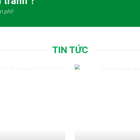
 tranh ?
n phí!
TIN TỨC