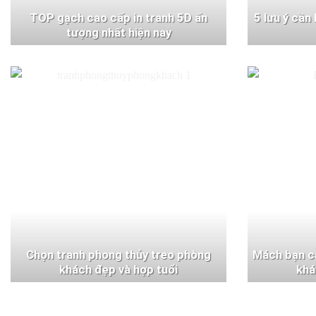
TOP gạch cao cấp in tranh 5D ấn
5 lưu ý cần
tượng nhất hiện nay
Chọn tranh phong thủy treo phòng
Mách bạn c
khách đẹp và hợp tuổi
khá