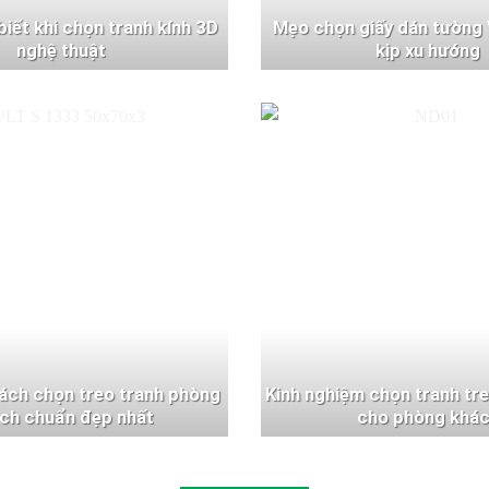
 biết khi chọn tranh kính 3D
Mẹo chọn giấy dán tường 
nghệ thuật
kịp xu hướng
ách chọn treo tranh phòng
Kinh nghiệm chọn tranh tr
ch chuẩn đẹp nhất
cho phòng khá