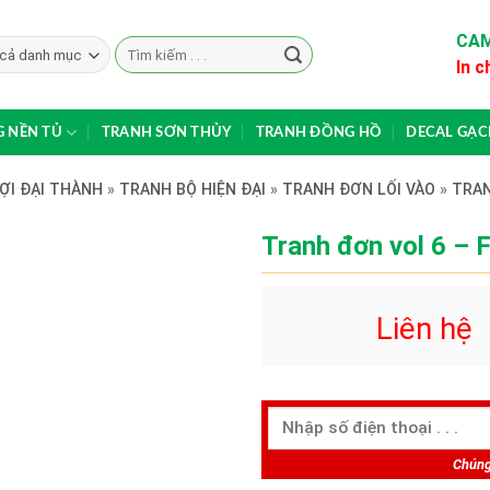
CAM
Search
In c
for:
 NỀN TỦ
TRANH SƠN THỦY
TRANH ĐỒNG HỒ
DECAL GẠ
ỢI ĐẠI THÀNH
»
TRANH BỘ HIỆN ĐẠI
»
TRANH ĐƠN LỐI VÀO
»
TRAN
Tranh đơn vol 6 –
Liên hệ
Chúng 