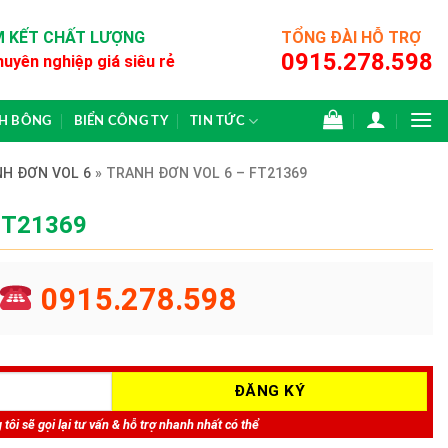
 KẾT CHẤT LƯỢNG
TỔNG ĐÀI HỖ TRỢ
0915.278.598
huyên nghiệp giá siêu rẻ
CH BÔNG
BIỂN CÔNG TY
TIN TỨC
H ĐƠN VOL 6
»
TRANH ĐƠN VOL 6 – FT21369
 FT21369
0915.278.598
tôi sẽ gọi lại tư vấn & hỗ trợ nhanh nhất có thể