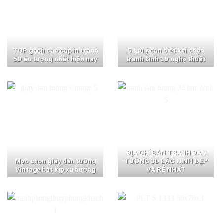
TOP gạch cao cấp in tranh
5 lưu ý cần biết khi chọn
5D ấn tượng nhất hiện nay
tranh kính 3D nghệ thuật
ĐỊA CHỈ BÁN TRANH DÁN
Mẹo chọn giấy dán tường
TƯỜNG 3D BẮC NINH ĐẸP
Vintage bắt kịp xu hướng
VÀ RẺ NHẤT