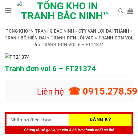
Skip
to
content
TỔNG KHO IN TRANHG BẮC NINH - CTY VẠN LỢI ĐẠI THÀNH
»
TRANH BỘ HIỆN ĐẠI
»
TRANH ĐƠN LỐI VÀO
»
TRANH ĐƠN VOL
6
»
TRANH ĐƠN VOL 6 – FT21374
Tranh đơn vol 6 – FT21374
☎ 0915.278.59
Liên hệ
Chúng tôi sẽ gọi lại tư vấn & hỗ trợ nhanh nhất có thể