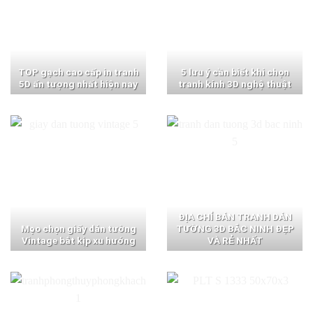
TOP gạch cao cấp in tranh
5 lưu ý cần biết khi chọn
5D ấn tượng nhất hiện nay
tranh kính 3D nghệ thuật
ĐỊA CHỈ BÁN TRANH DÁN
Mẹo chọn giấy dán tường
TƯỜNG 3D BẮC NINH ĐẸP
Vintage bắt kịp xu hướng
VÀ RẺ NHẤT