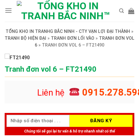
Skip
to
content
TỔNG KHO IN TRANHG BẮC NINH - CTY VẠN LỢI ĐẠI THÀNH
»
TRANH BỘ HIỆN ĐẠI
»
TRANH ĐƠN LỐI VÀO
»
TRANH ĐƠN VOL
6
»
TRANH ĐƠN VOL 6 – FT21490
Tranh đơn vol 6 – FT21490
0915.278.59
Liên hệ
Chúng tôi sẽ gọi lại tư vấn & hỗ trợ nhanh nhất có thể