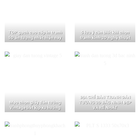
TOP gạch cao cấp in tranh
5 lưu ý cần biết khi chọn
5D ấn tượng nhất hiện nay
tranh kính 3D nghệ thuật
ĐỊA CHỈ BÁN TRANH DÁN
Mẹo chọn giấy dán tường
TƯỜNG 3D BẮC NINH ĐẸP
Vintage bắt kịp xu hướng
VÀ RẺ NHẤT