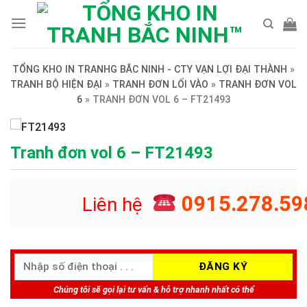
Skip
to
content
TỔNG KHO IN TRANHG BẮC NINH - CTY VẠN LỢI ĐẠI THÀNH
»
TRANH BỘ HIỆN ĐẠI
»
TRANH ĐƠN LỐI VÀO
»
TRANH ĐƠN VOL
6
»
TRANH ĐƠN VOL 6 – FT21493
Tranh đơn vol 6 – FT21493
0915.278.59
Liên hệ
Chúng tôi sẽ gọi lại tư vấn & hỗ trợ nhanh nhất có thể