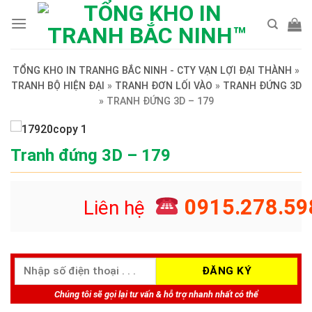
Skip
to
content
TỔNG KHO IN TRANHG BẮC NINH - CTY VẠN LỢI ĐẠI THÀNH
»
TRANH BỘ HIỆN ĐẠI
»
TRANH ĐƠN LỐI VÀO
»
TRANH ĐỨNG 3D
»
TRANH ĐỨNG 3D – 179
Tranh đứng 3D – 179
0915.278.59
Liên hệ
Chúng tôi sẽ gọi lại tư vấn & hỗ trợ nhanh nhất có thể