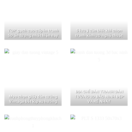
TOP gạch cao cấp in tranh
5 lưu ý cần biết khi chọn
5D ấn tượng nhất hiện nay
tranh kính 3D nghệ thuật
ĐỊA CHỈ BÁN TRANH DÁN
Mẹo chọn giấy dán tường
TƯỜNG 3D BẮC NINH ĐẸP
Vintage bắt kịp xu hướng
VÀ RẺ NHẤT