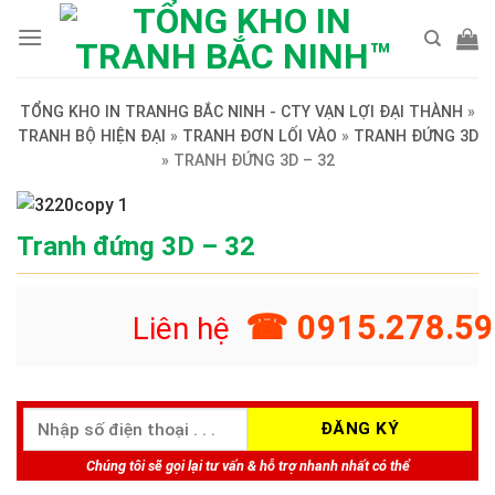
Skip
to
content
TỔNG KHO IN TRANHG BẮC NINH - CTY VẠN LỢI ĐẠI THÀNH
»
TRANH BỘ HIỆN ĐẠI
»
TRANH ĐƠN LỐI VÀO
»
TRANH ĐỨNG 3D
»
TRANH ĐỨNG 3D – 32
Tranh đứng 3D – 32
☎ 0915.278.59
Liên hệ
Chúng tôi sẽ gọi lại tư vấn & hỗ trợ nhanh nhất có thể