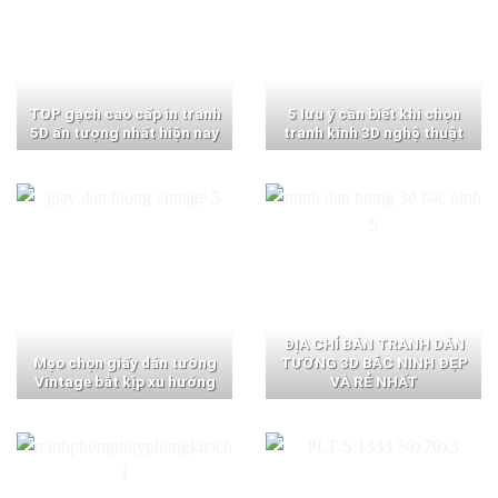
TOP gạch cao cấp in tranh
5 lưu ý cần biết khi chọn
5D ấn tượng nhất hiện nay
tranh kính 3D nghệ thuật
ĐỊA CHỈ BÁN TRANH DÁN
Mẹo chọn giấy dán tường
TƯỜNG 3D BẮC NINH ĐẸP
Vintage bắt kịp xu hướng
VÀ RẺ NHẤT